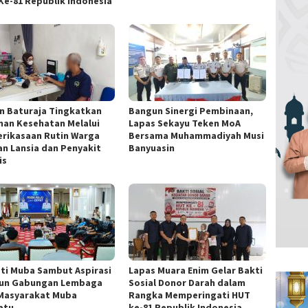
Ke-81 Republik Indonesia
n Baturaja Tingkatkan
Bangun Sinergi Pembinaan,
nan Kesehatan Melalui
Lapas Sekayu Teken MoA
rikasaan Rutin Warga
Bersama Muhammadiyah Musi
an Lansia dan Penyakit
Banyuasin
is
ti Muba Sambut Aspirasi
Lapas Muara Enim Gelar Bakti
un Gabungan Lembaga
Sosial Donor Darah dalam
Masyarakat Muba
Rangka Memperingati HUT
atu
ke-81 Republik Indonesia