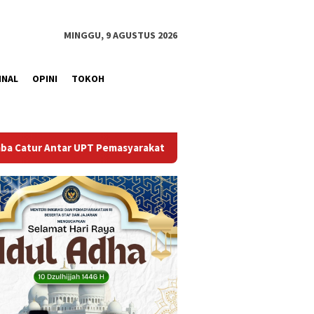
MINGGU, 9 AGUSTUS 2026
INAL
OPINI
TOKOH
syarakatan se-Palembang Raya
Semarak HUT ke-81 RI, Pe