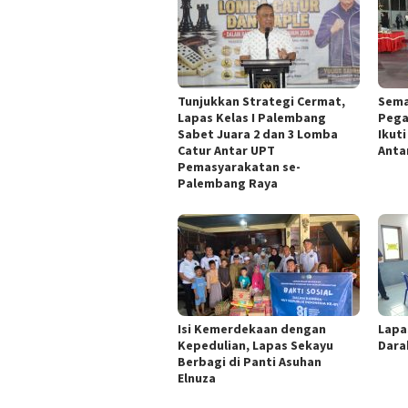
Tunjukkan Strategi Cermat,
Sema
Lapas Kelas I Palembang
Pega
Sabet Juara 2 dan 3 Lomba
Ikut
Catur Antar UPT
Anta
Pemasyarakatan se-
Palembang Raya
Isi Kemerdekaan dengan
Lapa
Kepedulian, Lapas Sekayu
Dara
Berbagi di Panti Asuhan
Elnuza