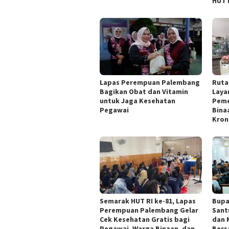
HUT 
Lapas Perempuan Palembang
Ruta
Bagikan Obat dan Vitamin
Laya
untuk Jaga Kesehatan
Peme
Pegawai
Bina
Kron
Semarak HUT RI ke-81, Lapas
Bupa
Perempuan Palembang Gelar
Sant
Cek Kesehatan Gratis bagi
dan 
Pegawai, Warga Binaan, dan
Bers