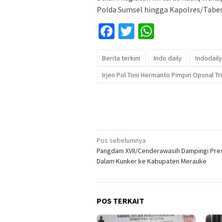
Polda Sumsel hingga Kapolres/Tabes
Facebook
Twitter
WhatsApp
Berita terkini
Indo daily
Indodaily
Irjen Pol Toni Hermanto Pimpin Opsnal Tr
Navigasi
Pos sebelumnya
Pangdam XVII/Cenderawasih Dampingi Pres
pos
Dalam Kunker ke Kabupaten Merauke
POS TERKAIT