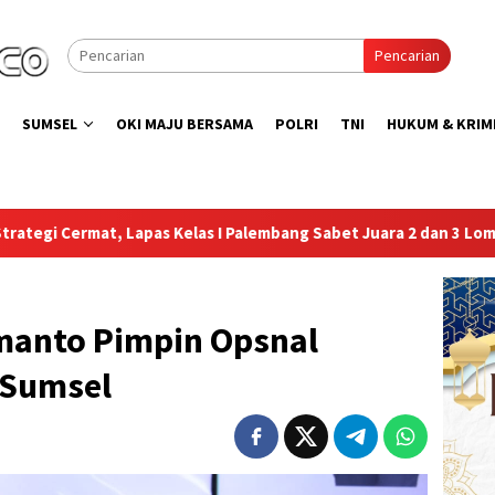
Pencarian
SUMSEL
OKI MAJU BERSAMA
POLRI
TNI
HUKUM & KRIM
as I Palembang Sabet Juara 2 dan 3 Lomba Catur Antar UPT Pema
rmanto Pimpin Opsnal
a Sumsel