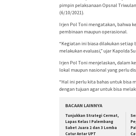
pimpin pelaksanaan Opsnal Triwulan 
(6/10/2021).
Irjen Pol Toni mengatakan, bahwa ke
pembinaan maupun operasional.
“Kegiatan ini biasa dilakukan setiap
melakukan evaluasi,” ujar Kapolda Su
Irjen Pol Toni menjelaskan, dalam ke
lokal maupun nasional yang perlu dis
“Hal ini perlu kita bahas untuk bisa m
dengan tujuan agar untuk bisa melak
BACAAN LAINNYA
Tunjukkan Strategi Cermat,
Se
Lapas Kelas I Palembang
Pe
Sabet Juara 2 dan 3 Lomba
Pa
Catur Antar UPT
Ca