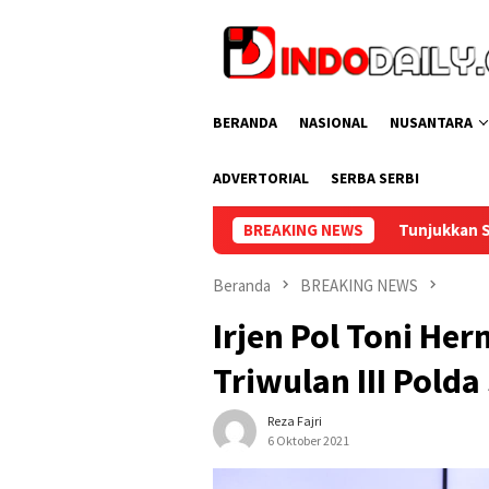
Loncat
ke
konten
BERANDA
NASIONAL
NUSANTARA
ADVERTORIAL
SERBA SERBI
Tunjukkan Strategi Cermat, Lapas Kel
BREAKING NEWS
Beranda
BREAKING NEWS
Irjen Pol Toni He
Triwulan III Pold
Reza Fajri
6 Oktober 2021