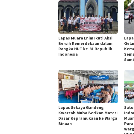
Lapas Muara Enim Ikuti Aksi
Lapa
Bersih Kemerdekaan dalam
Gelar
Rangka HUT ke-81 Republik
Keme
Indonesia
Sema
Samb
Lapas Sekayu Gandeng
Satu
Kwarcab Muba Berikan Materi
Indo
Dasar Kepramukaan ke Warga
Muar
Binaan
Para
Warg