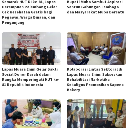
Semarak HUT RI ke-81, Lapas
Bupati Muba Sambut Aspirasi
Perempuan Palembang Gelar
Santun Gabungan Lembaga
Cek Kesehatan Gratis bagi
dan Masyarakat Muba Bersatu
Pegawai, Warga Binaan, dan
Pengunjung
Lapas Muara Enim Gelar Bakti
Kolaborasi Lintas Sektoral di
Sosial Donor Darah dalam
Lapas Muara Enim: Sukseskan
Rangka Memperingati HUT ke-
Rehabilitasi Narkotika
81 Republik Indonesia
Sekaligus Promosikan Sapena
Bakery