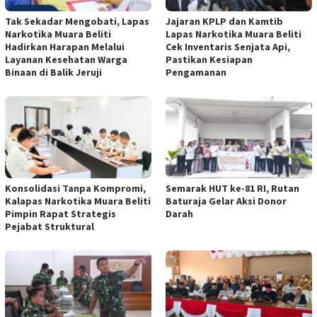
Tak Sekadar Mengobati, Lapas
Jajaran KPLP dan Kamtib
Narkotika Muara Beliti
Lapas Narkotika Muara Beliti
Hadirkan Harapan Melalui
Cek Inventaris Senjata Api,
Layanan Kesehatan Warga
Pastikan Kesiapan
Binaan di Balik Jeruji
Pengamanan
Konsolidasi Tanpa Kompromi,
Semarak HUT ke-81 RI, Rutan
Kalapas Narkotika Muara Beliti
Baturaja Gelar Aksi Donor
Pimpin Rapat Strategis
Darah
Pejabat Struktural