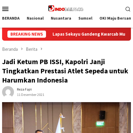
Loncat
Menu
ke
Mobile
konten
BERANDA
Nasional
Nusantara
Sumsel
OKI Maju Bersam
eng Kwarcab Muba Berikan Materi Dasar Kepramukaan ke Warga 
BREAKING NEWS
Beranda
Berita
Jadi Ketum PB ISSI, Kapolri Janji
Tingkatkan Prestasi Atlet Sepeda untuk
Harumkan Indonesia
Reza Fajri
11 Desember 2021