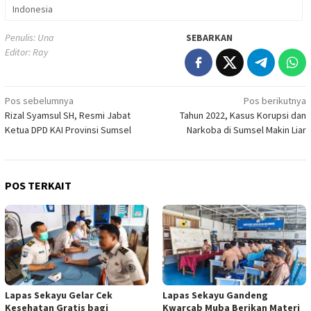
Indonesia
Penulis: Una
SEBARKAN
Editor: Ray
Navigasi
Pos sebelumnya
Pos berikutnya
Rizal Syamsul SH, Resmi Jabat
Tahun 2022, Kasus Korupsi dan
pos
Ketua DPD KAI Provinsi Sumsel
Narkoba di Sumsel Makin Liar
POS TERKAIT
Lapas Sekayu Gelar Cek
Lapas Sekayu Gandeng
Kesehatan Gratis bagi
Kwarcab Muba Berikan Materi