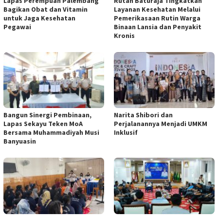
Lapas Perempuan Palembang
Rutan Baturaja Tingkatkan
Bagikan Obat dan Vitamin
Layanan Kesehatan Melalui
untuk Jaga Kesehatan
Pemerikasaan Rutin Warga
Pegawai
Binaan Lansia dan Penyakit
Kronis
Bangun Sinergi Pembinaan,
Narita Shibori dan
Lapas Sekayu Teken MoA
Perjalanannya Menjadi UMKM
Bersama Muhammadiyah Musi
Inklusif
Banyuasin