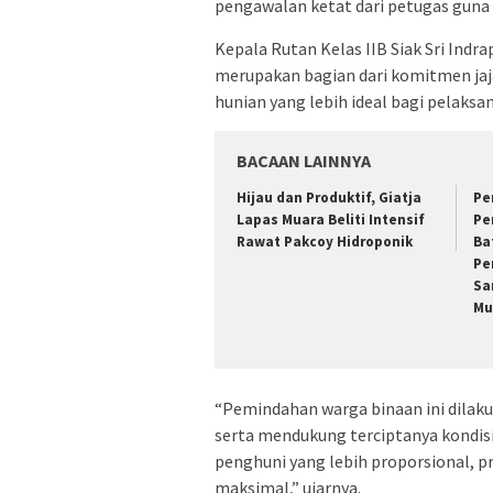
pengawalan ketat dari petugas guna
Kepala Rutan Kelas IIB Siak Sri Ind
merupakan bagian dari komitmen ja
hunian yang lebih ideal bagi pelak
BACAAN LAINNYA
Hijau dan Produktif, Giatja
Pe
Lapas Muara Beliti Intensif
Pe
Rawat Pakcoy Hidroponik
Ba
Pe
Sa
Mu
“Pemindahan warga binaan ini dilak
serta mendukung terciptanya kondisi
penghuni yang lebih proporsional, p
maksimal,” ujarnya.