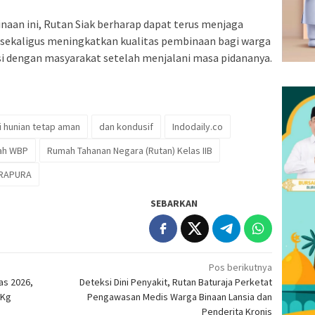
aan ini, Rutan Siak berharap dapat terus menjaga
, sekaligus meningkatkan kualitas pembinaan bagi warga
si dengan masyarakat setelah menjalani masa pidananya.
 hunian tetap aman
dan kondusif
Indodaily.co
ah WBP
Rumah Tahanan Negara (Rutan) Kelas IIB
DRAPURA
SEBARKAN
Pos berikutnya
as 2026,
Deteksi Dini Penyakit, Rutan Baturaja Perketat
 Kg
Pengawasan Medis Warga Binaan Lansia dan
n
Penderita Kronis