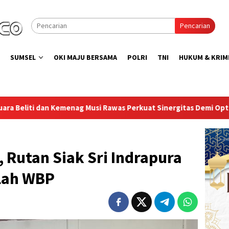
Pencarian
SUMSEL
OKI MAJU BERSAMA
POLRI
TNI
HUKUM & KRIM
was Perkuat Sinergitas Demi Optimalisasi Pembinaan Rohani Warg
, Rutan Siak Sri Indrapura
lah WBP