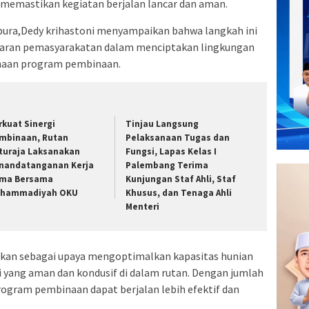
 memastikan kegiatan berjalan lancar dan aman.
rapura,Dedy krihastoni menyampaikan bahwa langkah ini
jaran pemasyarakatan dalam menciptakan lingkungan
sanaan program pembinaan.
rkuat Sinergi
Tinjau Langsung
mbinaan, Rutan
Pelaksanaan Tugas dan
turaja Laksanakan
Fungsi, Lapas Kelas I
nandatanganan Kerja
Palembang Terima
ma Bersama
Kunjungan Staf Ahli, Staf
hammadiyah OKU
Khusus, dan Tenaga Ahli
Menteri
ukan sebagai upaya mengoptimalkan kapasitas hunian
 yang aman dan kondusif di dalam rutan. Dengan jumlah
rogram pembinaan dapat berjalan lebih efektif dan