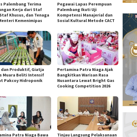
s Palembang Terima
Pegawai Lapas Perempuan
ungan Kerja dari Staf
Palembang Ikuti Uji
, Staf Khusus, dan Tenaga
Kompetensi Manajerial dan
 Menteri Kemenimipas
Sosial Kultural Metode CACT
 dan Produktif, Giatja
Pertamina Patra Niaga Ajak
 Muara Beliti Intensif
Bangkitkan Warisan Rasa
t Pakcoy Hidroponik
Nusantara Lewat Bright Gas
Cooking Competition 2026
amina Patra Niaga Bawa
Tinjau Langsung Pelaksanaan