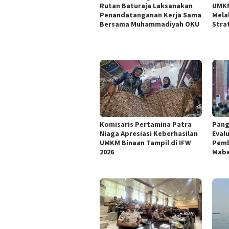
Rutan Baturaja Laksanakan
UMKM
Penandatanganan Kerja Sama
Mela
Bersama Muhammadiyah OKU
Stra
Komisaris Pertamina Patra
Pang
Niaga Apresiasi Keberhasilan
Eval
UMKM Binaan Tampil di IFW
Pemb
2026
Mabe