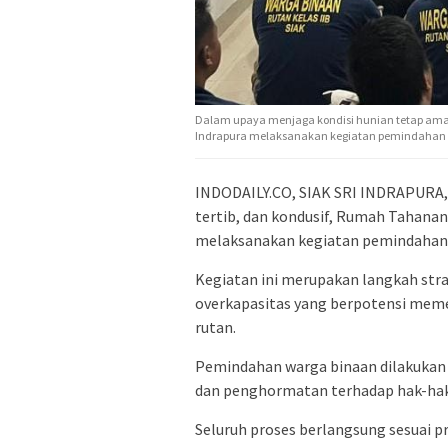
Dalam upaya menjaga kondisi hunian tetap aman, 
Indrapura melaksanakan kegiatan pemindahan s
INDODAILY.CO, SIAK SRI INDRAPURA,
tertib, dan kondusif, Rumah Tahanan 
melaksanakan kegiatan pemindahan s
Kegiatan ini merupakan langkah str
overkapasitas yang berpotensi meme
rutan.
Pemindahan warga binaan dilakukan
dan penghormatan terhadap hak-hak
Seluruh proses berlangsung sesuai p