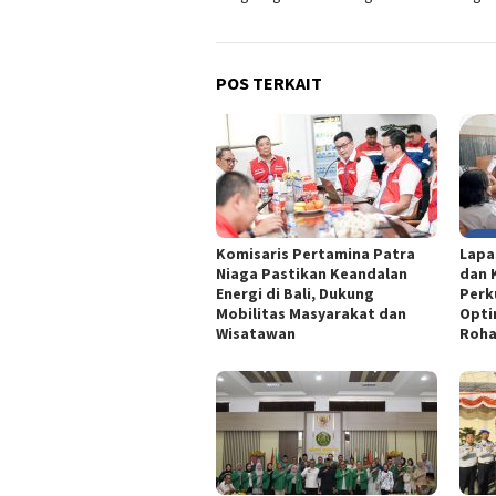
POS TERKAIT
Komisaris Pertamina Patra
Lapa
Niaga Pastikan Keandalan
dan 
Energi di Bali, Dukung
Perk
Mobilitas Masyarakat dan
Opti
Wisatawan
Roha