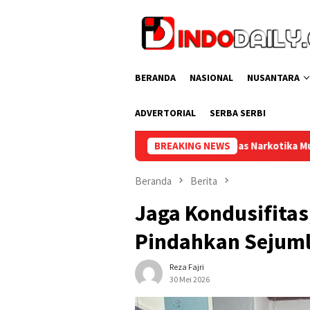
Loncat
ke
konten
BERANDA
NASIONAL
NUSANTARA
ADVERTORIAL
SERBA SERBI
Lapas Narkotika Muara Beliti dan Kemenag Musi Ra
BREAKING NEWS
Beranda
Berita
Jaga Kondusifitas
Pindahkan Sejum
Reza Fajri
30 Mei 2026