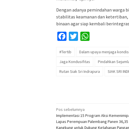
Dengan adanya pemindahan warga bin
stabilitas keamanan dan ketertiban
binaan agar siap kembali berintegra
Facebook
Twitter
WhatsApp
#Tertib
Dalam upaya menjaga kondisi
Jaga Kondusifitas
Pindahkan Sejuml
Rutan Siak Sri Indrapura
SIAK SRI IN
Navigasi
Pos sebelumnya
Implementasi 15 Program Aksi Kemenimip
pos
Lapas Perempuan Palembang Panen 36,35
Kangkung untuk Dukung Ketahanan Panga