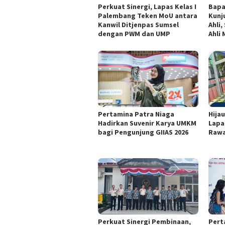
Perkuat Sinergi, Lapas Kelas I
Bapa
Palembang Teken MoU antara
Kunj
Kanwil Ditjenpas Sumsel
Ahli
dengan PWM dan UMP
Ahli
Pertamina Patra Niaga
Hijau
Hadirkan Suvenir Karya UMKM
Lapas
bagi Pengunjung GIIAS 2026
Rawa
Perkuat Sinergi Pembinaan,
Pert