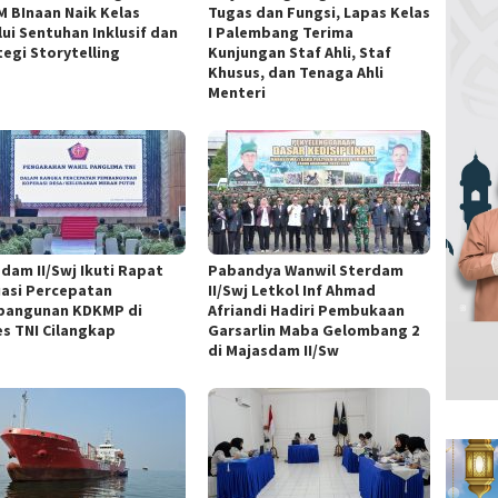
 BInaan Naik Kelas
Tugas dan Fungsi, Lapas Kelas
lui Sentuhan Inklusif dan
I Palembang Terima
tegi Storytelling
Kunjungan Staf Ahli, Staf
Khusus, dan Tenaga Ahli
Menteri
dam II/Swj Ikuti Rapat
Pabandya Wanwil Sterdam
uasi Percepatan
II/Swj Letkol Inf Ahmad
angunan KDKMP di
Afriandi Hadiri Pembukaan
s TNI Cilangkap
Garsarlin Maba Gelombang 2
di Majasdam II/Sw