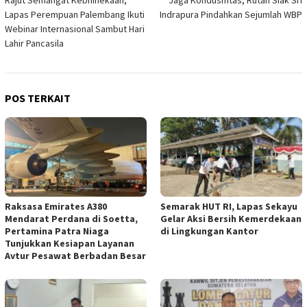
Rajut Semangat Kebhinekaan,
Jaga Kondusifitas, Rutan Siak Sri
pos
Lapas Perempuan Palembang Ikuti
Indrapura Pindahkan Sejumlah WBP
Webinar Internasional Sambut Hari
Lahir Pancasila
POS TERKAIT
Raksasa Emirates A380
Semarak HUT RI, Lapas Sekayu
Mendarat Perdana di Soetta,
Gelar Aksi Bersih Kemerdekaan
Pertamina Patra Niaga
di Lingkungan Kantor
Tunjukkan Kesiapan Layanan
Avtur Pesawat Berbadan Besar