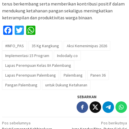
terus berkembang serta memberikan kontribusi positif dalam
mendukung ketahanan pangan sekaligus meningkatkan
keterampilan dan produktivitas warga binaan.
Facebook
Twitter
WhatsApp
#INFO_PAS
35 Kg Kangkung
Aksi Kemenimipas 2026
Implementasi 15 Program
Indodaily.co
Lapas Perempuan Kelas IIA Palembang
Lapas Perempuan Palembang
Palembang
Panen 36
Pangan Palembang
untuk Dukung Ketahanan
SEBARKAN
Navigasi
Pos sebelumnya
Pos berikutnya