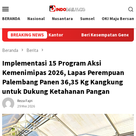
Loncat
Menu
ke
Mobile
konten
BERANDA
Nasional
Nusantara
Sumsel
OKI Maju Bersam
sempatan Generasi Muda, Bapas Palembang Terima Peserta Maga
BREAKING NEWS
Beranda
Berita
Implementasi 15 Program Aksi
Kemenimipas 2026, Lapas Perempuan
Palembang Panen 36,35 Kg Kangkung
untuk Dukung Ketahanan Pangan
Reza Fajri
29 Mei 2026