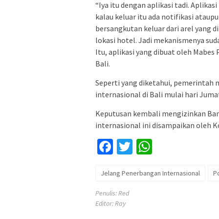
“Iya itu dengan aplikasi tadi. Aplikas
kalau keluar itu ada notifikasi ata
bersangkutan keluar dari arel yang di
lokasi hotel. Jadi mekanismenya sud
Itu, aplikasi yang dibuat oleh Mabes
Bali.
Seperti yang diketahui, pemerinta
internasional di Bali mulai hari Jum
Keputusan kembali mengizinkan Ban
internasional ini disampaikan oleh 
Facebook
Twitter
WhatsApp
Jelang Penerbangan Internasional
Po
Penulis: Red
Editor: Ray