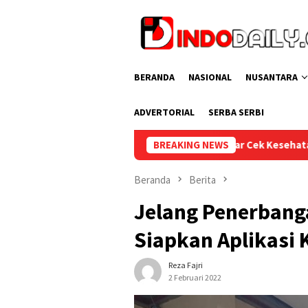
Loncat
ke
konten
BERANDA
NASIONAL
NUSANTARA
ADVERTORIAL
SERBA SERBI
Lapas Sekayu Gelar Cek Kesehatan Gratis bagi Pegawai dan Warg
BREAKING NEWS
Beranda
Berita
Jelang Penerbanga
Siapkan Aplikasi 
Reza Fajri
2 Februari 2022