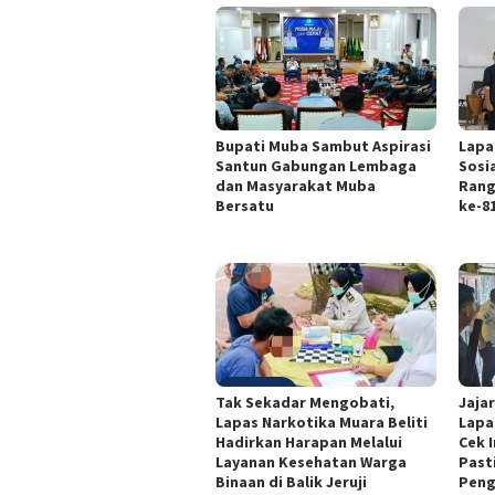
Bupati Muba Sambut Aspirasi
Lapa
Santun Gabungan Lembaga
Sosi
dan Masyarakat Muba
Rang
Bersatu
ke-8
Tak Sekadar Mengobati,
Jaja
Lapas Narkotika Muara Beliti
Lapa
Hadirkan Harapan Melalui
Cek I
Layanan Kesehatan Warga
Past
Binaan di Balik Jeruji
Pen