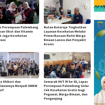
s Perempuan Palembang
Rutan Baturaja Tingkatkan
kan Obat dan Vitamin
Layanan Kesehatan Melalui
k Jaga Kesehatan
Pemerikasaan Rutin Warga
wai
Binaan Lansia dan Penyakit
Kronis
ta Shibori dan
Semarak HUT RI ke-81, Lapas
alanannya Menjadi UMKM
Perempuan Palembang Gelar
sif
Cek Kesehatan Gratis bagi
Pegawai, Warga Binaan, dan
Pengunjung