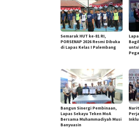
Semarak HUT ke-81 RI,
Lapa
PORSENAP 2026 Resmi Dibuka
Bagi
di Lapas Kelas I Palembang
untu
Pega
Bangun Sinergi Pembinaan,
Nari
Lapas Sekayu Teken MoA
Perj
Bersama Muhammadiyah Musi
Inklu
Banyuasin