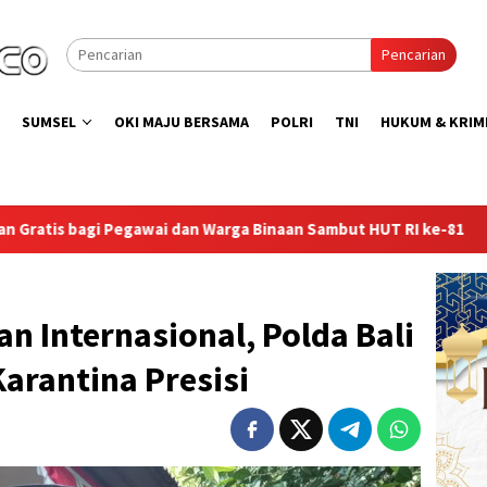
Pencarian
SUMSEL
OKI MAJU BERSAMA
POLRI
TNI
HUKUM & KRIM
a Binaan Sambut HUT RI ke-81
Lapas Sekayu Gandeng Kwa
n Internasional, Polda Bali
Karantina Presisi