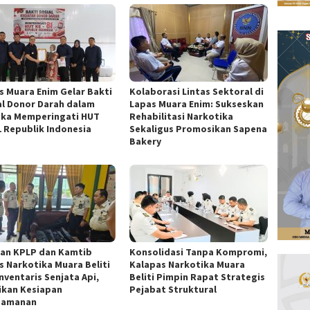
s Muara Enim Gelar Bakti
Kolaborasi Lintas Sektoral di
al Donor Darah dalam
Lapas Muara Enim: Sukseskan
ka Memperingati HUT
Rehabilitasi Narkotika
1 Republik Indonesia
Sekaligus Promosikan Sapena
Bakery
ran KPLP dan Kamtib
Konsolidasi Tanpa Kompromi,
s Narkotika Muara Beliti
Kalapas Narkotika Muara
nventaris Senjata Api,
Beliti Pimpin Rapat Strategis
ikan Kesiapan
Pejabat Struktural
gamanan