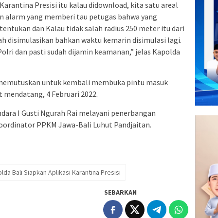
i Karantina Presisi itu kalau didownload, kita satu areal
upun alarm yang memberi tau petugas bahwa yang
tentukan dan Kalau tidak salah radius 250 meter itu dari
ah disimulasikan bahkan waktu kemarin disimulasi lagi.
 Polri dan pasti sudah dijamin keamanan,” jelas Kapolda
h memutuskan untuk kembali membuka pintu masuk
at mendatang, 4 Februari 2022.
dara I Gusti Ngurah Rai melayani penerbangan
Koordinator PPKM Jawa-Bali Luhut Pandjaitan.
lda Bali Siapkan Aplikasi Karantina Presisi
SEBARKAN