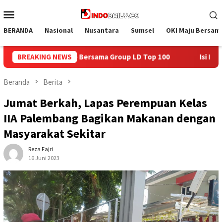
Loncat
Menu
ke
Mobile
konten
BERANDA
Nasional
Nusantara
Sumsel
OKI Maju Bersam
roup LD Top 100
BREAKING NEWS
Isi Kemerdekaan dengan Kepedulian, La
Beranda
Berita
Jumat Berkah, Lapas Perempuan Kelas
IIA Palembang Bagikan Makanan dengan
Masyarakat Sekitar
Reza Fajri
16 Juni 2023