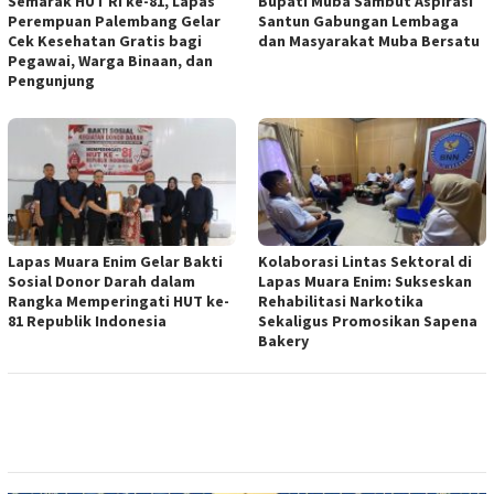
Semarak HUT RI ke-81, Lapas
Bupati Muba Sambut Aspirasi
Perempuan Palembang Gelar
Santun Gabungan Lembaga
Cek Kesehatan Gratis bagi
dan Masyarakat Muba Bersatu
Pegawai, Warga Binaan, dan
Pengunjung
Lapas Muara Enim Gelar Bakti
Kolaborasi Lintas Sektoral di
Sosial Donor Darah dalam
Lapas Muara Enim: Sukseskan
Rangka Memperingati HUT ke-
Rehabilitasi Narkotika
81 Republik Indonesia
Sekaligus Promosikan Sapena
Bakery