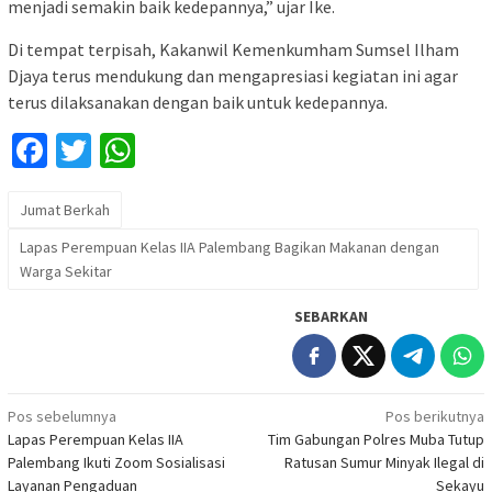
menjadi semakin baik kedepannya,” ujar Ike.
Di tempat terpisah, Kakanwil Kemenkumham Sumsel Ilham
Djaya terus mendukung dan mengapresiasi kegiatan ini agar
terus dilaksanakan dengan baik untuk kedepannya.
Facebook
Twitter
WhatsApp
Jumat Berkah
Lapas Perempuan Kelas IIA Palembang Bagikan Makanan dengan
Warga Sekitar
SEBARKAN
Navigasi
Pos sebelumnya
Pos berikutnya
Lapas Perempuan Kelas IIA
Tim Gabungan Polres Muba Tutup
pos
Palembang Ikuti Zoom Sosialisasi
Ratusan Sumur Minyak Ilegal di
Layanan Pengaduan
Sekayu