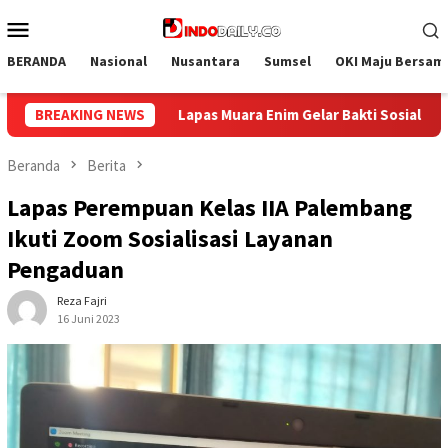
Loncat
Menu
ke
Mobile
konten
BERANDA
Nasional
Nusantara
Sumsel
OKI Maju Bersam
kti Sosial Donor Darah dalam Rangka Memperingati HUT ke-81 Rep
BREAKING NEWS
Beranda
Berita
Lapas Perempuan Kelas IIA Palembang
Ikuti Zoom Sosialisasi Layanan
Pengaduan
Reza Fajri
16 Juni 2023