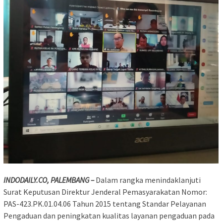
INDODAILY.CO, PALEMBANG –
Dalam rangka menindaklanjuti
Surat Keputusan Direktur Jenderal Pemasyarakatan Nomor:
PAS-423.PK.01.04.06 Tahun 2015 tentang Standar Pelayanan
Pengaduan dan peningkatan kualitas layanan pengaduan pada