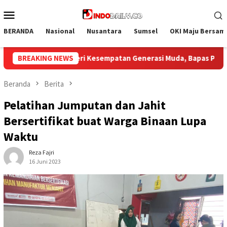
Loncat
Menu
ke
Mobile
konten
BERANDA
Nasional
Nusantara
Sumsel
OKI Maju Bersam
 Muda, Bapas Palembang Terima Peserta Maganghub Angkatan 2 
BREAKING NEWS
Beranda
Berita
Pelatihan Jumputan dan Jahit
Bersertifikat buat Warga Binaan Lupa
Waktu
Reza Fajri
16 Juni 2023