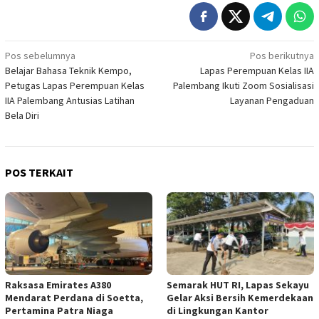
Navigasi
Pos sebelumnya
Pos berikutnya
Belajar Bahasa Teknik Kempo,
Lapas Perempuan Kelas IIA
pos
Petugas Lapas Perempuan Kelas
Palembang Ikuti Zoom Sosialisasi
IIA Palembang Antusias Latihan
Layanan Pengaduan
Bela Diri
POS TERKAIT
Raksasa Emirates A380
Semarak HUT RI, Lapas Sekayu
Mendarat Perdana di Soetta,
Gelar Aksi Bersih Kemerdekaan
Pertamina Patra Niaga
di Lingkungan Kantor