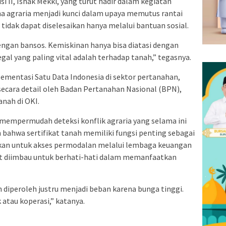
 II, Ishak Mekki, yang turut hadir dalam kegiatan
 agraria menjadi kunci dalam upaya memutus rantai
tidak dapat diselesaikan hanya melalui bantuan sosial.
engan bansos. Kemiskinan hanya bisa diatasi dengan
gal yang paling vital adalah terhadap tanah,” tegasnya.
ementasi Satu Data Indonesia di sektor pertanahan,
secara detail oleh Badan Pertanahan Nasional (BPN),
anah di OKI.
t mempermudah deteksi konflik agraria yang selama ini
 bahwa sertifikat tanah memiliki fungsi penting sebagai
kan untuk akses permodalan melalui lembaga keuangan
t diimbau untuk berhati-hati dalam memanfaatkan
 diperoleh justru menjadi beban karena bunga tinggi.
atau koperasi,” katanya.