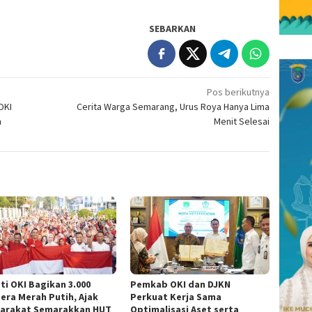
SEBARKAN
Pos berikutnya
OKI
Cerita Warga Semarang, Urus Roya Hanya Lima
n
Menit Selesai
ti OKI Bagikan 3.000
Pemkab OKI dan DJKN
era Merah Putih, Ajak
Perkuat Kerja Sama
arakat Semarakkan HUT
Optimalisasi Aset serta