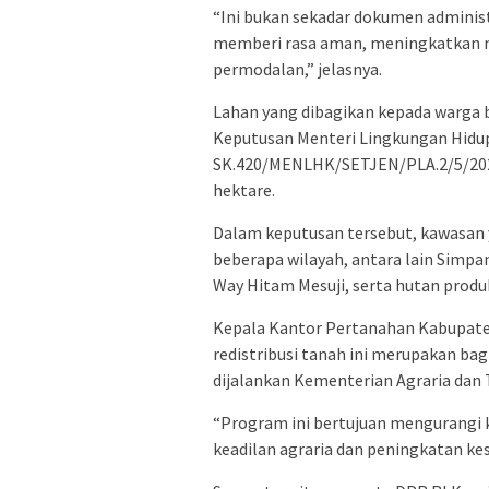
“Ini bukan sekadar dokumen administr
memberi rasa aman, meningkatkan n
permodalan,” jelasnya.
Lahan yang dibagikan kepada warga b
Keputusan Menteri Lingkungan Hid
SK.420/MENLHK/SETJEN/PLA.2/5/2023 
hektare.
Dalam keputusan tersebut, kawasan 
beberapa wilayah, antara lain Simpang
Way Hitam Mesuji, serta hutan produk
Kepala Kantor Pertanahan Kabupate
redistribusi tanah ini merupakan ba
dijalankan Kementerian Agraria dan
“Program ini bertujuan mengurangi
keadilan agraria dan peningkatan ke