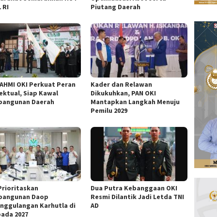
 RI
Piutang Daerah
AHMI OKI Perkuat Peran
Kader dan Relawan
lektual, Siap Kawal
Dikukuhkan, PAN OKI
angunan Daerah
Mantapkan Langkah Menuju
Pemilu 2029
Prioritaskan
Dua Putra Kebanggaan OKI
bangunan Daop
Resmi Dilantik Jadi Letda TNI
nggulangan Karhutla di
AD
pada 2027