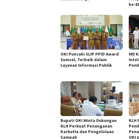
ke-81
OKI Puncaki SLIP PPID Award
MD K
Sumsel, Terbaik dalam
Inte
Layanan Informasi Publik
Pemb
Bupati OKI Minta Dukungan
KLH 
KLH Perkuat Penanganan
Pem
Karhutla dan Pengelolaan
Pena
Sampah
OKI 