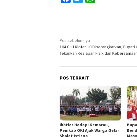
Navigasi
Pos sebelumnya
164 CJH Kloter 10 Diberangkatkan, Bupati 
pos
Tekankan Kesiapan Fisik dan Kebersamaa
POS TERKAIT
Ikhtiar Hadapi Kemarau,
Bupa
Pemkab OKI Ajak Warga Gelar
Bend
Shalat Istisqa
Masy