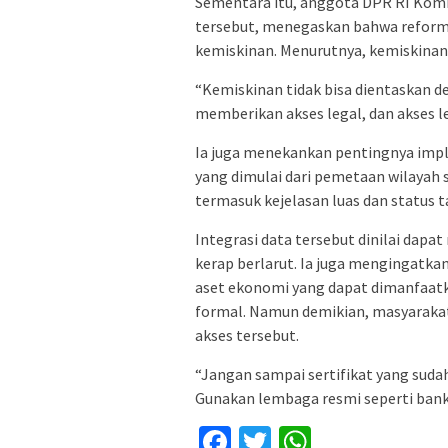
Sementara itu, anggota DPR RI Komisi
tersebut, menegaskan bahwa reforma
kemiskinan. Menurutnya, kemiskinan 
“Kemiskinan tidak bisa dientaskan d
memberikan akses legal, dan akses le
Ia juga menekankan pentingnya impl
yang dimulai dari pemetaan wilayah 
termasuk kejelasan luas dan status t
Integrasi data tersebut dinilai dapa
kerap berlarut. Ia juga mengingatkan
aset ekonomi yang dapat dimanfaat
formal. Namun demikian, masyaraka
akses tersebut.
“Jangan sampai sertifikat yang sudah
Gunakan lembaga resmi seperti bank 
Facebook
Twitter
WhatsApp