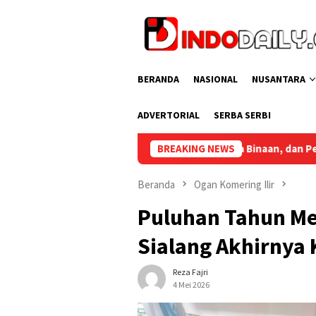
Loncat
ke
konten
BERANDA
NASIONAL
NUSANTARA
ADVERTORIAL
SERBA SERBI
i Pegawai, Warga Binaan, dan Pengunjung
BREAKING NEWS
Bupati Muba S
Beranda
Ogan Komering Ilir
Puluhan Tahun Me
Sialang Akhirnya 
Reza Fajri
4 Mei 2026