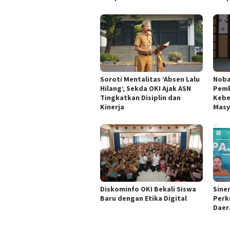
Soroti Mentalitas ‘Absen Lalu
Nobar
Hilang’, Sekda OKI Ajak ASN
Pemk
Tingkatkan Disiplin dan
Kebe
Kinerja
Masy
Diskominfo OKI Bekali Siswa
Sine
Baru dengan Etika Digital
Perk
Daer