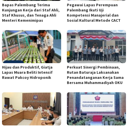
Bapas Palembang Terima
Pegawai Lapas Perempuan
Kunjungan Kerja dari Staf Ahli,
Palembang Ikuti Uji
Staf Khusus, dan Tenaga Ahli
Kompetensi Manajerial dan
Menteri Kemenimipas
Sosial Kultural Metode CACT
Hijau dan Produktif, Giatja
Perkuat Sinergi Pembinaan,
Lapas Muara Beliti Intensif
Rutan Baturaja Laksanakan
Rawat Pakcoy Hidroponik
Penandatanganan Kerja Sama
Bersama Muhammadiyah OKU