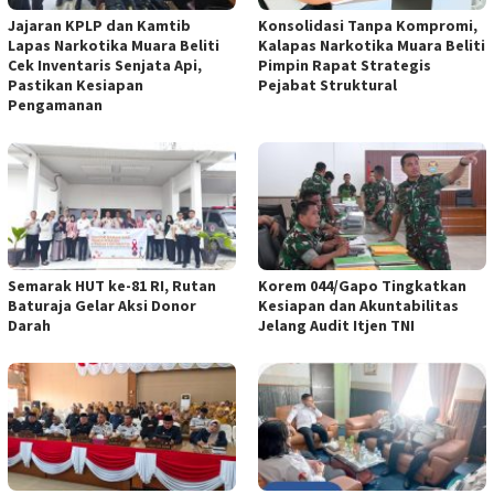
Jajaran KPLP dan Kamtib
Konsolidasi Tanpa Kompromi,
Lapas Narkotika Muara Beliti
Kalapas Narkotika Muara Beliti
Cek Inventaris Senjata Api,
Pimpin Rapat Strategis
Pastikan Kesiapan
Pejabat Struktural
Pengamanan
Semarak HUT ke-81 RI, Rutan
Korem 044/Gapo Tingkatkan
Baturaja Gelar Aksi Donor
Kesiapan dan Akuntabilitas
Darah
Jelang Audit Itjen TNI