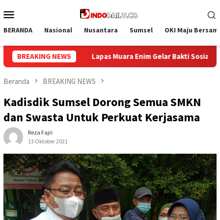
Loncat
Menu
ke
Mobile
konten
BERANDA
Nasional
Nusantara
Sumsel
OKI Maju Bersam
 Bakti Sosial Donor Darah dalam Rangka Memperingati HUT ke-81 
BREAKING NEWS
Beranda
BREAKING NEWS
Kadisdik Sumsel Dorong Semua SMKN
dan Swasta Untuk Perkuat Kerjasama
Reza Fajri
13 Oktober 2021