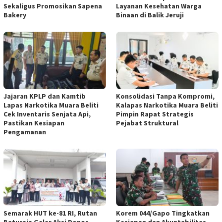
Sekaligus Promosikan Sapena
Layanan Kesehatan Warga
Bakery
Binaan di Balik Jeruji
Jajaran KPLP dan Kamtib
Konsolidasi Tanpa Kompromi,
Lapas Narkotika Muara Beliti
Kalapas Narkotika Muara Beliti
Cek Inventaris Senjata Api,
Pimpin Rapat Strategis
Pastikan Kesiapan
Pejabat Struktural
Pengamanan
Semarak HUT ke-81 RI, Rutan
Korem 044/Gapo Tingkatkan
Baturaja Gelar Aksi Donor
Kesiapan dan Akuntabilitas