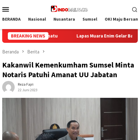
Loncat
Menu
ke
Mobile
konten
BERANDA
Nasional
Nusantara
Sumsel
OKI Maju Bersam
ara Enim Gelar Bakti Sosial Donor Darah dalam Rangka Mempering
BREAKING NEWS
Beranda
Berita
Kakanwil Kemenkumham Sumsel Minta
Notaris Patuhi Amanat UU Jabatan
Reza Fajri
22 Juni 2023