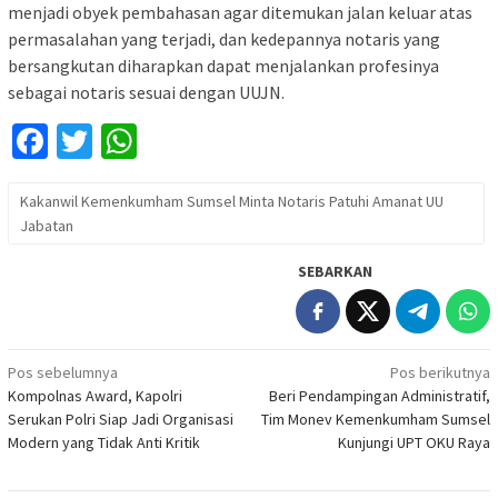
menjadi obyek pembahasan agar ditemukan jalan keluar atas
permasalahan yang terjadi, dan kedepannya notaris yang
bersangkutan diharapkan dapat menjalankan profesinya
sebagai notaris sesuai dengan UUJN.
Facebook
Twitter
WhatsApp
Kakanwil Kemenkumham Sumsel Minta Notaris Patuhi Amanat UU
Jabatan
SEBARKAN
Navigasi
Pos sebelumnya
Pos berikutnya
Kompolnas Award, Kapolri
Beri Pendampingan Administratif,
pos
Serukan Polri Siap Jadi Organisasi
Tim Monev Kemenkumham Sumsel
Modern yang Tidak Anti Kritik
Kunjungi UPT OKU Raya