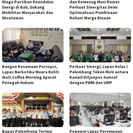
Niaga Pastikan Keandalan
dan Kemenag Musi Rawas
Energi di Bali, Dukung
Perkuat Sinergitas Demi
Mobilitas Masyarakat dan
Optimalisasi Pembinaan
Wisatawan
Rohani Warga Binaan
Bangun Kesamaan Persepsi,
Perkuat Sinergi, Lapas Kelas I
Lapas Narkotika Muara Beliti
Palembang Teken MoU antara
Ikuti Coffee Morning Aparat
Kanwil Ditjenpas Sumsel
Penegak Hukum
dengan PWM dan UMP
Bapas Palembang Terima
Pegawai Lapas Perempuan