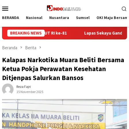
Loncat
Menu
ke
Mobile
konten
BERANDA
Nasional
Nusantara
Sumsel
OKI Maju Bersam
as Sekayu Gandeng Kwarcab Muba Berikan Materi Dasar Kepramu
BREAKING NEWS
Beranda
Berita
Kalapas Narkotika Muara Beliti Bersama
Ketua Pokja Perawatan Kesehatan
Ditjenpas Salurkan Bansos
Reza Fajri
15 November 2025