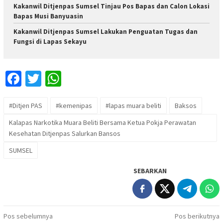
Kakanwil Ditjenpas Sumsel Tinjau Pos Bapas dan Calon Lokasi
Bapas Musi Banyuasin
Kakanwil Ditjenpas Sumsel Lakukan Penguatan Tugas dan
Fungsi di Lapas Sekayu
Facebook
Twitter
WhatsApp
#Ditjen PAS
#kemenipas
#lapas muara beliti
Baksos
Kalapas Narkotika Muara Beliti Bersama Ketua Pokja Perawatan
Kesehatan Ditjenpas Salurkan Bansos
SUMSEL
SEBARKAN
Navigasi
Pos sebelumnya
Pos berikutnya