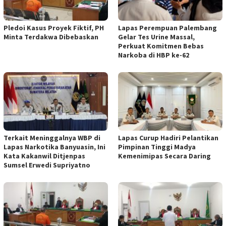
Pledoi Kasus Proyek Fiktif, PH
Lapas Perempuan Palembang
Minta Terdakwa Dibebaskan
Gelar Tes Urine Massal,
Perkuat Komitmen Bebas
Narkoba di HBP ke-62
Terkait Meninggalnya WBP di
Lapas Curup Hadiri Pelantikan
Lapas Narkotika Banyuasin, Ini
Pimpinan Tinggi Madya
Kata Kakanwil Ditjenpas
Kemenimipas Secara Daring
Sumsel Erwedi Supriyatno