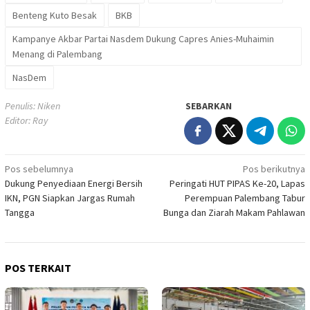
Benteng Kuto Besak
BKB
Kampanye Akbar Partai Nasdem Dukung Capres Anies-Muhaimin
Menang di Palembang
NasDem
Penulis: Niken
SEBARKAN
Editor: Ray
Navigasi
Pos sebelumnya
Pos berikutnya
Dukung Penyediaan Energi Bersih
Peringati HUT PIPAS Ke-20, Lapas
pos
IKN, PGN Siapkan Jargas Rumah
Perempuan Palembang Tabur
Tangga
Bunga dan Ziarah Makam Pahlawan
POS TERKAIT