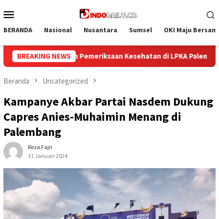
Loncat
Menu
ke
Mobile
konten
BERANDA
Nasional
Nusantara
Sumsel
OKI Maju Bersam
 di LPKA Palembang
BREAKING NEWS
Mulai Langkah Baru, Lapas Palemba
Beranda
Uncategorized
Kampanye Akbar Partai Nasdem Dukung
Capres Anies-Muhaimin Menang di
Palembang
Reza Fajri
31 Januari 2024