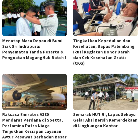
Menatap Masa Depan di Bumi
Tingkatkan Kepedulian dan
Siak Sri Indrapura:
Kesehatan, Bapas Palembang
Penyematan Tanda Peserta &
Ikuti Kegiatan Donor Darah
Penguatan MagangHub Batch I
dan Cek Kesehatan Gratis
(CKG)
Raksasa Emirates A380
Semarak HUT RI, Lapas Sekayu
Mendarat Perdana di Soetta,
Gelar Aksi Bersih Kemerdekaan
Pertamina Patra Niaga
di Lingkungan Kantor
Tunjukkan Kesiapan Layanan
Avtur Pesawat Berbadan Besar