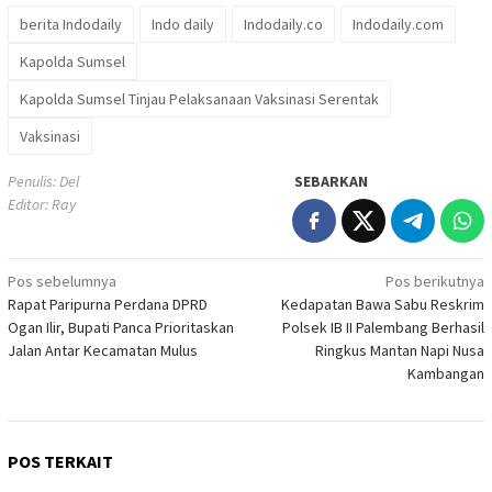
berita Indodaily
Indo daily
Indodaily.co
Indodaily.com
Kapolda Sumsel
Kapolda Sumsel Tinjau Pelaksanaan Vaksinasi Serentak
Vaksinasi
Penulis: Del
SEBARKAN
Editor: Ray
Navigasi
Pos sebelumnya
Pos berikutnya
Rapat Paripurna Perdana DPRD
Kedapatan Bawa Sabu Reskrim
pos
Ogan Ilir, Bupati Panca Prioritaskan
Polsek IB II Palembang Berhasil
Jalan Antar Kecamatan Mulus
Ringkus Mantan Napi Nusa
Kambangan
POS TERKAIT