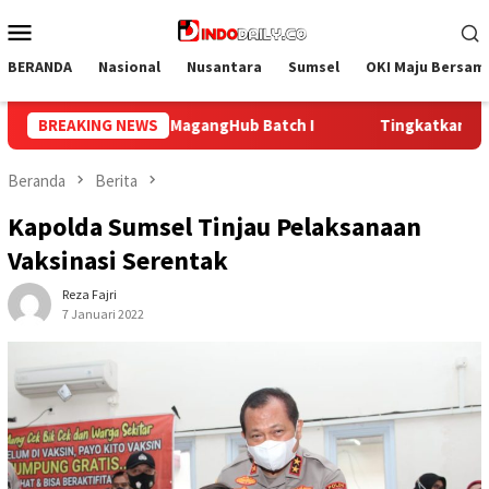
Loncat
Menu
ke
Mobile
konten
BERANDA
Nasional
Nusantara
Sumsel
OKI Maju Bersam
Tingkatkan Kepedulian dan Kesehatan, Bapas Palembang Ikuti Ke
BREAKING NEWS
Beranda
Berita
Kapolda Sumsel Tinjau Pelaksanaan
Vaksinasi Serentak
Reza Fajri
7 Januari 2022