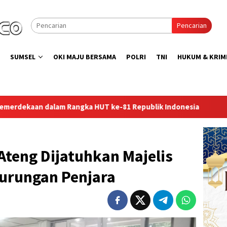
Pencarian
SUMSEL
OKI MAJU BERSAMA
POLRI
TNI
HUKUM & KRIM
 ke-81 Republik Indonesia
Lapas Perempuan Palembang G
Ateng Dijatuhkan Majelis
urungan Penjara