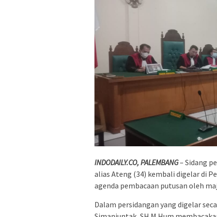
INDODAILY.CO, PALEMBANG
– Sidang p
alias Ateng (34) kembali digelar di 
agenda pembacaan putusan oleh majel
Dalam persidangan yang digelar secar
Simanjuntak, SH.M.Hum membacakan 