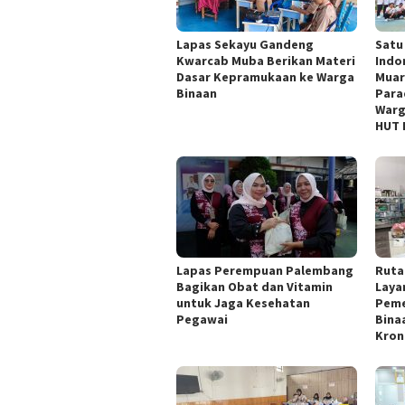
Lapas Sekayu Gandeng
Satu
Kwarcab Muba Berikan Materi
Indo
Dasar Kepramukaan ke Warga
Muar
Binaan
Para
Warg
HUT 
Lapas Perempuan Palembang
Ruta
Bagikan Obat dan Vitamin
Laya
untuk Jaga Kesehatan
Peme
Pegawai
Bina
Kron