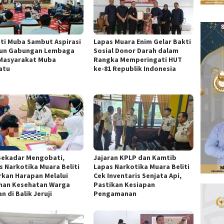
ti Muba Sambut Aspirasi
Lapas Muara Enim Gelar Bakti
un Gabungan Lembaga
Sosial Donor Darah dalam
Masyarakat Muba
Rangka Memperingati HUT
atu
ke-81 Republik Indonesia
Sekadar Mengobati,
Jajaran KPLP dan Kamtib
s Narkotika Muara Beliti
Lapas Narkotika Muara Beliti
rkan Harapan Melalui
Cek Inventaris Senjata Api,
nan Kesehatan Warga
Pastikan Kesiapan
n di Balik Jeruji
Pengamanan