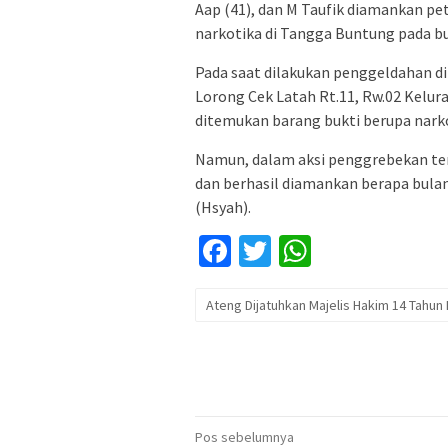
Aap (41), dan M Taufik diamankan p
narkotika di Tangga Buntung pada bul
Pada saat dilakukan penggeldahan di
Lorong Cek Latah Rt.11, Rw.02 Kelur
ditemukan barang bukti berupa narko
Namun, dalam aksi penggrebekan ter
dan berhasil diamankan berapa bula
(Hsyah).
Facebook
Twitter
WhatsApp
Ateng Dijatuhkan Majelis Hakim 14 Tahun
Navigasi
Pos sebelumnya