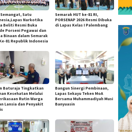
 Semangat, Satu
Semarak HUT ke-81 RI,
nesia,Lapas Narkotika
PORSENAP 2026 Resmi Dibuka
a Beliti Resmi Buka
di Lapas Kelas I Palembang
de Porseni Pegawai dan
a Binaan dalam Semarak
Ke-81 Republik Indonesia
n Baturaja Tingkatkan
Bangun Sinergi Pembinaan,
nan Kesehatan Melalui
Lapas Sekayu Teken MoA
rikasaan Rutin Warga
Bersama Muhammadiyah Musi
an Lansia dan Penyakit
Banyuasin
is