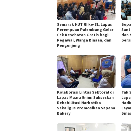
Semarak HUT RI ke-81, Lapas
Bupa
Perempuan Palembang Gelar
Sant
Cek Kesehatan Gratis bagi
dan 
Pegawai, Warga Binaan, dan
Bers
Pengunjung
Kolaborasi Lintas Sektoral di
Tak 
Lapas Muara Enim: Sukseskan
Lapa
Rehabilitasi Narkotika
Hadi
Sekaligus Promosikan Sapena
Laya
Bakery
Binaa