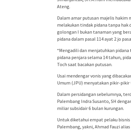
Ateng.
Dalam amar putusan majelis hakim m
melakukan tindak pidana tanpa hak
golongan I bukan tanaman yang bera
pidana dalam pasal 114 ayat 2 jo pasa
“Mengadili dan menjatuhkan pidana 
pidana penjara selama 14 tahun, pida
Toch saat bacakan putusan.
Usai mendengar vonis yang dibacaka
Umum (JPU) menyatakan pikir-pikir 
Dalam persidangan sebelumnya, terda
Palembang Indra Susanto, SH dengan 
miliar subsidair 6 bulan kurungan.
Untuk diketahui empat pelaku bisni
Palembang, yakni, Ahmad Fauzi alias A