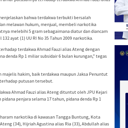
enjelaskan bahwa terdakwa terbukti bersalah
 dan melawan hukum, menjual, membeli narkotika
tnya melebihi 5 gram sebagaimana diatur dan diancam
l 132 ayat (1) UU RI No 35 Tahun 2009 narkotika.
terhadap terdakwa Ahmad Fauzi alias Ateng dengan
na denda Rp 1 miliar subsidair 6 bulan kurungan,” tegas
n majelis hakim, baik terdakwa maupun Jaksa Penuntut
terhadap putusan tersebut.
kwa Ahmad Fauzi alias Ateng dituntut oleh JPU Kejari
pidana penjara selama 17 tahun, pidana denda Rp 1
s haram narkotika di kawasan Tangga Buntung, Kota
teng (34), Hijriah Agustina alias Ria (33), Abdullah alias