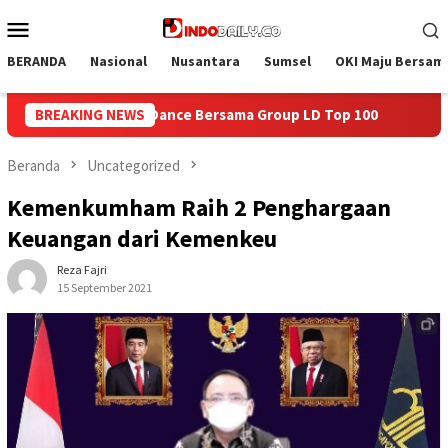
Loncat
Menu
ke
Mobile
konten
BERANDA
Nasional
Nusantara
Sumsel
OKI Maju Bersam
roup LD Top 100
BREAKING NEWS
Isi Kemerdekaan dengan Kepedulian, La
Beranda
Uncategorized
Kemenkumham Raih 2 Penghargaan
Keuangan dari Kemenkeu
Reza Fajri
15 September 2021