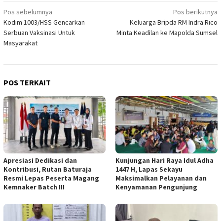
Navigasi
Pos sebelumnya
Pos berikutnya
Kodim 1003/HSS Gencarkan
Keluarga Bripda RM Indra Rico
pos
Serbuan Vaksinasi Untuk
Minta Keadilan ke Mapolda Sumsel
Masyarakat
POS TERKAIT
Apresiasi Dedikasi dan
Kunjungan Hari Raya Idul Adha
Kontribusi, Rutan Baturaja
1447 H, Lapas Sekayu
Resmi Lepas Peserta Magang
Maksimalkan Pelayanan dan
Kemnaker Batch III
Kenyamanan Pengunjung