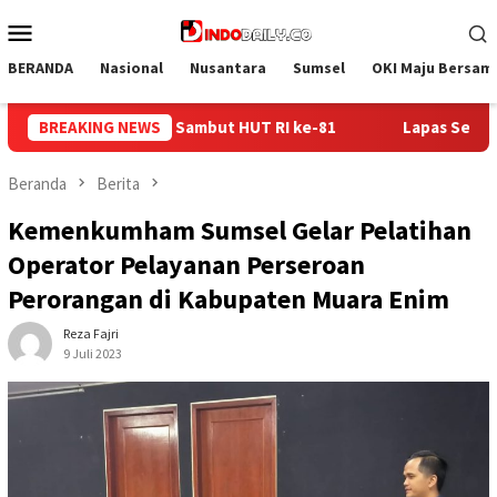
Loncat
Menu
ke
Mobile
konten
BERANDA
Nasional
Nusantara
Sumsel
OKI Maju Bersam
BREAKING NEWS
Lapas Sekayu Gandeng Kwarcab Muba Berikan Materi Dasa
Beranda
Berita
Kemenkumham Sumsel Gelar Pelatihan
Operator Pelayanan Perseroan
Perorangan di Kabupaten Muara Enim
Reza Fajri
9 Juli 2023