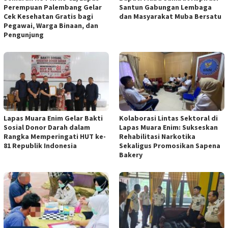
Perempuan Palembang Gelar
Santun Gabungan Lembaga
Cek Kesehatan Gratis bagi
dan Masyarakat Muba Bersatu
Pegawai, Warga Binaan, dan
Pengunjung
Lapas Muara Enim Gelar Bakti
Kolaborasi Lintas Sektoral di
Sosial Donor Darah dalam
Lapas Muara Enim: Sukseskan
Rangka Memperingati HUT ke-
Rehabilitasi Narkotika
81 Republik Indonesia
Sekaligus Promosikan Sapena
Bakery