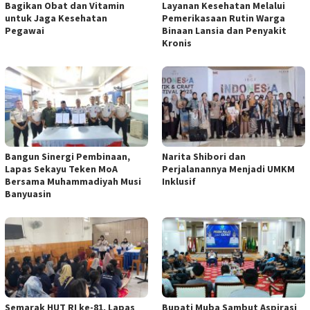
Bagikan Obat dan Vitamin
Layanan Kesehatan Melalui
untuk Jaga Kesehatan
Pemerikasaan Rutin Warga
Pegawai
Binaan Lansia dan Penyakit
Kronis
Bangun Sinergi Pembinaan,
Narita Shibori dan
Lapas Sekayu Teken MoA
Perjalanannya Menjadi UMKM
Bersama Muhammadiyah Musi
Inklusif
Banyuasin
Semarak HUT RI ke-81, Lapas
Bupati Muba Sambut Aspirasi