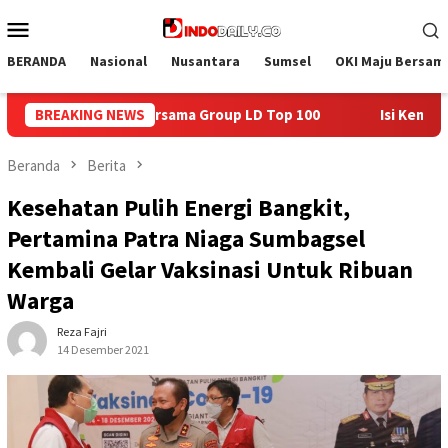
Loncat
Menu
ke
Mobile
konten
BERANDA
Nasional
Nusantara
Sumsel
OKI Maju Bersam
Top 100
BREAKING NEWS
Isi Kemerdekaan dengan Kepedulian, Lapas Sekay
Beranda
Berita
Kesehatan Pulih Energi Bangkit,
Pertamina Patra Niaga Sumbagsel
Kembali Gelar Vaksinasi Untuk Ribuan
Warga
Reza Fajri
14 Desember 2021