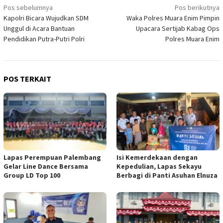
Navigasi
Pos sebelumnya
Pos berikutnya
Kapolri Bicara Wujudkan SDM
Waka Polres Muara Enim Pimpin
pos
Unggul di Acara Bantuan
Upacara Sertijab Kabag Ops
Pendidikan Putra-Putri Polri
Polres Muara Enim
POS TERKAIT
Lapas Perempuan Palembang
Isi Kemerdekaan dengan
Gelar Line Dance Bersama
Kepedulian, Lapas Sekayu
Group LD Top 100
Berbagi di Panti Asuhan Elnuza