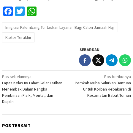
Facebook
Twitter
WhatsApp
Imigrasi Palembang Tuntaskan Layanan Bagi Calon Jamaah Haji
Kloter Terakhir
SEBARKAN
Navigasi
Pos sebelumnya
Pos berikutnya
Lapas Kelas IIA Lahat Gelar Latihan
Pemkab Muba Salurkan Bantuan
pos
Menembak Dalam Rangka
Untuk Korban Kebakaran di
Pembinaan Fisik, Mental, dan
Kecamatan Babat Toman
Displin
POS TERKAIT