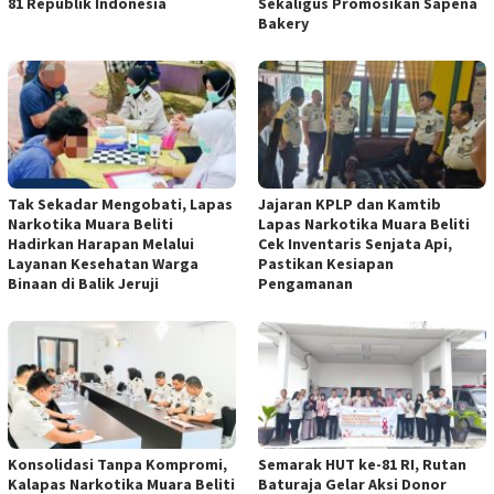
81 Republik Indonesia
Sekaligus Promosikan Sapena
Bakery
Tak Sekadar Mengobati, Lapas
Jajaran KPLP dan Kamtib
Narkotika Muara Beliti
Lapas Narkotika Muara Beliti
Hadirkan Harapan Melalui
Cek Inventaris Senjata Api,
Layanan Kesehatan Warga
Pastikan Kesiapan
Binaan di Balik Jeruji
Pengamanan
Konsolidasi Tanpa Kompromi,
Semarak HUT ke-81 RI, Rutan
Kalapas Narkotika Muara Beliti
Baturaja Gelar Aksi Donor