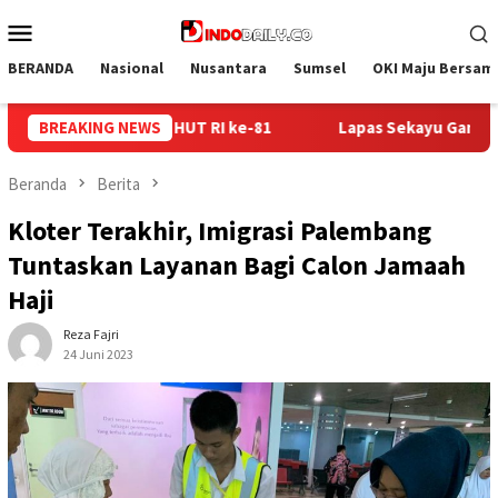
Loncat
Menu
ke
Mobile
konten
BERANDA
Nasional
Nusantara
Sumsel
OKI Maju Bersam
 Sekayu Gandeng Kwarcab Muba Berikan Materi Dasar Kepramuka
BREAKING NEWS
Beranda
Berita
Kloter Terakhir, Imigrasi Palembang
Tuntaskan Layanan Bagi Calon Jamaah
Haji
Reza Fajri
24 Juni 2023