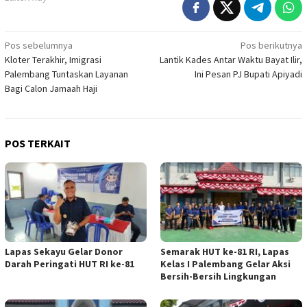
Navigasi
Pos sebelumnya
Pos berikutnya
Kloter Terakhir, Imigrasi
Lantik Kades Antar Waktu Bayat Ilir,
pos
Palembang Tuntaskan Layanan
Ini Pesan PJ Bupati Apiyadi
Bagi Calon Jamaah Haji
POS TERKAIT
Lapas Sekayu Gelar Donor
Semarak HUT ke-81 RI, Lapas
Darah Peringati HUT RI ke-81
Kelas I Palembang Gelar Aksi
Bersih-Bersih Lingkungan