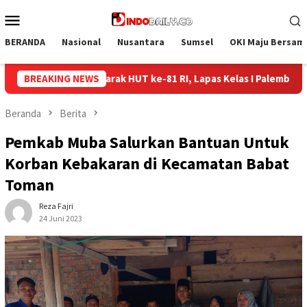
Loncat
Menu
ke
Mobile
konten
BERANDA
Nasional
Nusantara
Sumsel
OKI Maju Bersam
RI, Lapas Kelas I Palembang Gelar Aksi Bersih-Bersih Lingkungan
BREAKING NEWS
Beranda
Berita
Pemkab Muba Salurkan Bantuan Untuk
Korban Kebakaran di Kecamatan Babat
Toman
Reza Fajri
24 Juni 2023