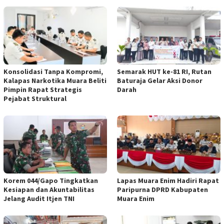
Konsolidasi Tanpa Kompromi,
Semarak HUT ke-81 RI, Rutan
Kalapas Narkotika Muara Beliti
Baturaja Gelar Aksi Donor
Pimpin Rapat Strategis
Darah
Pejabat Struktural
Korem 044/Gapo Tingkatkan
Lapas Muara Enim Hadiri Rapat
Kesiapan dan Akuntabilitas
Paripurna DPRD Kabupaten
Jelang Audit Itjen TNI
Muara Enim