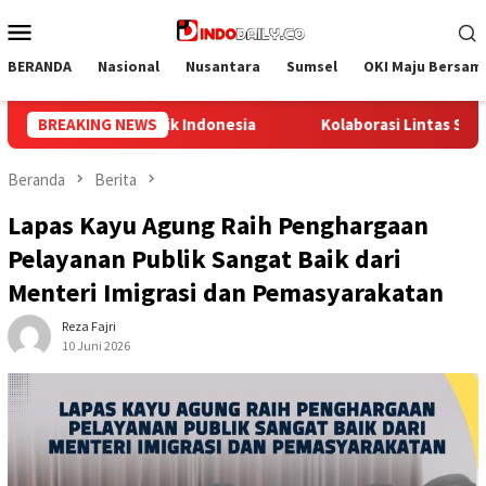
Loncat
Menu
ke
Mobile
konten
BERANDA
Nasional
Nusantara
Sumsel
OKI Maju Bersam
i Lintas Sektoral di Lapas Muara Enim: Sukseskan Rehabilitasi N
BREAKING NEWS
Beranda
Berita
Lapas Kayu Agung Raih Penghargaan
Pelayanan Publik Sangat Baik dari
Menteri Imigrasi dan Pemasyarakatan
Reza Fajri
10 Juni 2026