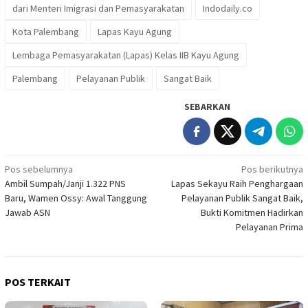
dari Menteri Imigrasi dan Pemasyarakatan
Indodaily.co
Kota Palembang
Lapas Kayu Agung
Lembaga Pemasyarakatan (Lapas) Kelas IIB Kayu Agung
Palembang
Pelayanan Publik
Sangat Baik
SEBARKAN
Navigasi
Pos sebelumnya
Pos berikutnya
Ambil Sumpah/Janji 1.322 PNS
Lapas Sekayu Raih Penghargaan
pos
Baru, Wamen Ossy: Awal Tanggung
Pelayanan Publik Sangat Baik,
Jawab ASN
Bukti Komitmen Hadirkan
Pelayanan Prima
POS TERKAIT