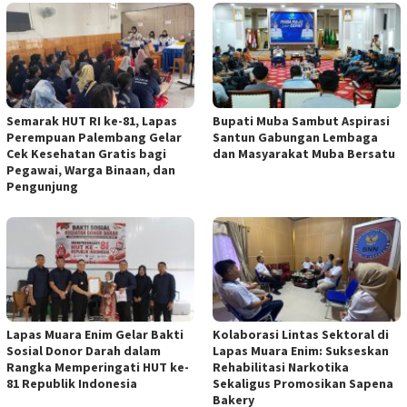
Semarak HUT RI ke-81, Lapas
Bupati Muba Sambut Aspirasi
Perempuan Palembang Gelar
Santun Gabungan Lembaga
Cek Kesehatan Gratis bagi
dan Masyarakat Muba Bersatu
Pegawai, Warga Binaan, dan
Pengunjung
Lapas Muara Enim Gelar Bakti
Kolaborasi Lintas Sektoral di
Sosial Donor Darah dalam
Lapas Muara Enim: Sukseskan
Rangka Memperingati HUT ke-
Rehabilitasi Narkotika
81 Republik Indonesia
Sekaligus Promosikan Sapena
Bakery