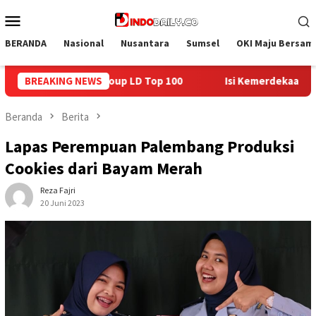
Loncat
Menu
ke
Mobile
konten
BERANDA
Nasional
Nusantara
Sumsel
OKI Maju Bersam
BREAKING NEWS
Isi Kemerdekaan dengan Kepedulian, Lapas Sekayu Berbag
Beranda
Berita
Lapas Perempuan Palembang Produksi
Cookies dari Bayam Merah
Reza Fajri
20 Juni 2023