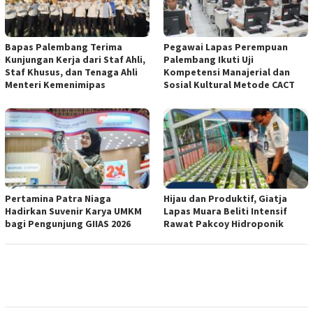
Bapas Palembang Terima
Pegawai Lapas Perempuan
Kunjungan Kerja dari Staf Ahli,
Palembang Ikuti Uji
Staf Khusus, dan Tenaga Ahli
Kompetensi Manajerial dan
Menteri Kemenimipas
Sosial Kultural Metode CACT
Pertamina Patra Niaga
Hijau dan Produktif, Giatja
Hadirkan Suvenir Karya UMKM
Lapas Muara Beliti Intensif
bagi Pengunjung GIIAS 2026
Rawat Pakcoy Hidroponik