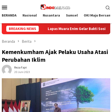
Loncat
Menu
ke
Mobile
konten
BERANDA
Nasional
Nusantara
Sumsel
OKI Maju Bersam
ar Bakti Sosial Donor Darah dalam Rangka Memperingati HUT ke-
BREAKING NEWS
Beranda
Berita
Kemenkumham Ajak Pelaku Usaha Atasi
Perubahan Iklim
Reza Fajri
20 Juni 2023