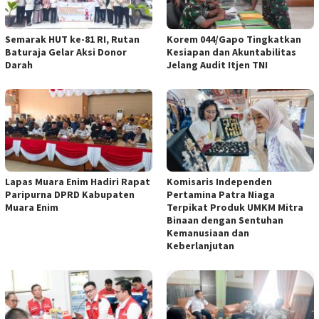
Semarak HUT ke-81 RI, Rutan
Korem 044/Gapo Tingkatkan
Baturaja Gelar Aksi Donor
Kesiapan dan Akuntabilitas
Darah
Jelang Audit Itjen TNI
Lapas Muara Enim Hadiri Rapat
Komisaris Independen
Paripurna DPRD Kabupaten
Pertamina Patra Niaga
Muara Enim
Terpikat Produk UMKM Mitra
Binaan dengan Sentuhan
Kemanusiaan dan
Keberlanjutan