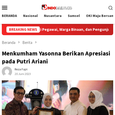
Loncat
Menu
ke
Mobile
konten
BERANDA
Nasional
Nusantara
Sumsel
OKI Maju Bersam
naan, dan Pengunjung
BREAKING NEWS
Bupati Muba Sambut Aspirasi San
Beranda
Berita
Menkumham Yasonna Berikan Apresiasi
pada Putri Ariani
Reza Fajri
20 Juni 2023