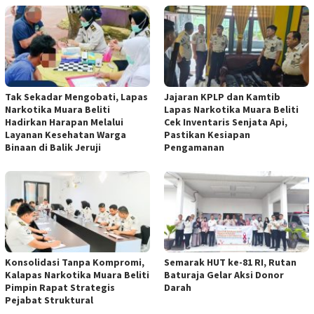
Tak Sekadar Mengobati, Lapas
Jajaran KPLP dan Kamtib
Narkotika Muara Beliti
Lapas Narkotika Muara Beliti
Hadirkan Harapan Melalui
Cek Inventaris Senjata Api,
Layanan Kesehatan Warga
Pastikan Kesiapan
Binaan di Balik Jeruji
Pengamanan
Konsolidasi Tanpa Kompromi,
Semarak HUT ke-81 RI, Rutan
Kalapas Narkotika Muara Beliti
Baturaja Gelar Aksi Donor
Pimpin Rapat Strategis
Darah
Pejabat Struktural