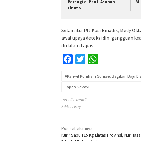
Berbagi di Panti Asuhan
81
Elnuza
Selain itu, Plt Kasi Binadik, Medy O
awal upaya deteksi dini gangguan ke
di dalam Lapas.
Facebook
Twitter
WhatsApp
#Kanwil Kumham Sumsel Bagikan Baju Di
Lapas Sekayu
Penulis: Rendi
Editor: Ray
Navigasi
Pos sebelumnya
Kurir Sabu 115 Kg Lintas Provinsi, Nur Has
pos