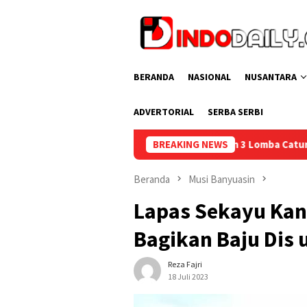
Loncat
ke
konten
BERANDA
NASIONAL
NUSANTARA
ADVERTORIAL
SERBA SERBI
embang Sabet Juara 2 dan 3 Lomba Catur Antar UPT Pemasyarakat
BREAKING NEWS
Beranda
Musi Banyuasin
Lapas Sekayu Ka
Bagikan Baju Dis
Reza Fajri
18 Juli 2023