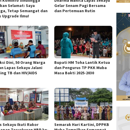
n Kominfo Sinulingga
Dharma Wanita Lapas Sekayu
kan Selamat: Saya
Gelar Senam Pagi Bersama
ga, Tetap Semangat dan
dan Pertemuan Rutin
s Upgrade Ilmu!
ksi Dini, 50 Orang Warga
Bupati HM Toha Lantik Ketua
an Lapas Sekayu Jalani
dan Pengurus TP PKK Muba
ning TB dan HIV/AIDS
Masa Bakti 2025-2030
s Sekayu Ikuti Rakor
Semarak Hari Kartini, DPPKB
iapan Tasyakuran HBP ke-
Muba Tampilkan Semangat