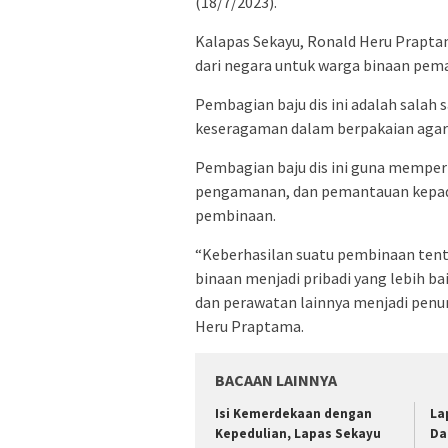
(18/7/2023).
Kalapas Sekayu, Ronald Heru Prapt
dari negara untuk warga binaan pem
Pembagian baju dis ini adalah salah
keseragaman dalam berpakaian agar le
Pembagian baju dis ini guna memp
pengamanan, dan pemantauan kepada
pembinaan.
“Keberhasilan suatu pembinaan tent
binaan menjadi pribadi yang lebih b
dan perawatan lainnya menjadi penun
Heru Praptama.
BACAAN LAINNYA
Isi Kemerdekaan dengan
La
Kepedulian, Lapas Sekayu
Da