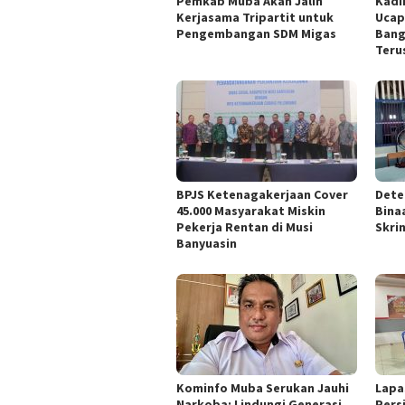
Pemkab Muba Akan Jalin
Kadi
Kerjasama Tripartit untuk
Ucap
Pengembangan SDM Migas
Bang
Teru
BPJS Ketenagakerjaan Cover
Dete
45.000 Masyarakat Miskin
Bina
Pekerja Rentan di Musi
Skri
Banyuasin
Kominfo Muba Serukan Jauhi
Lapa
Narkoba: Lindungi Generasi
Pers