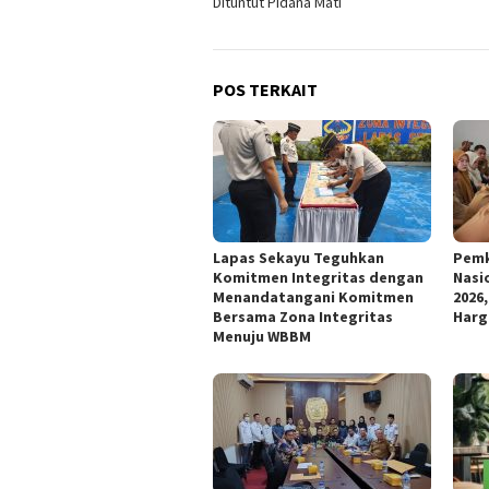
Dituntut Pidana Mati
POS TERKAIT
Lapas Sekayu Teguhkan
Pemk
Komitmen Integritas dengan
Nasi
Menandatangani Komitmen
2026,
Bersama Zona Integritas
Harg
Menuju WBBM