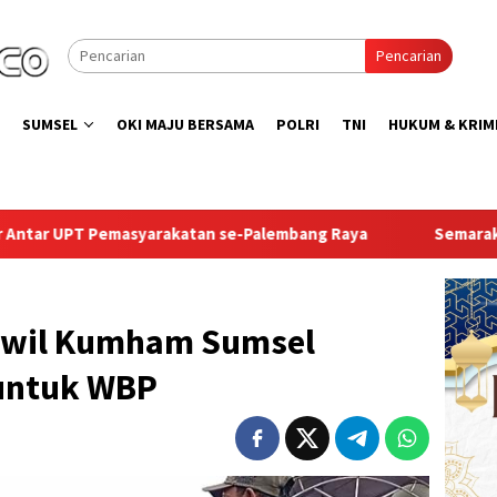
Pencarian
SUMSEL
OKI MAJU BERSAMA
POLRI
TNI
HUKUM & KRIM
an se-Palembang Raya
Semarak HUT ke-81 RI, Pegawai Rut
nwil Kumham Sumsel
 untuk WBP