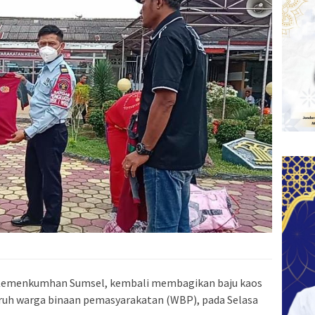
Kemenkumhan Sumsel, kembali membagikan baju kaos
uruh warga binaan pemasyarakatan (WBP), pada Selasa