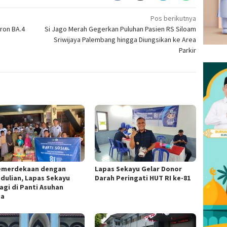
Pos berikutnya
ron BA.4
Si Jago Merah Gegerkan Puluhan Pasien RS Siloam
Sriwijaya Palembang hingga Diungsikan ke Area
Parkir
Kemerdekaan dengan
Lapas Sekayu Gelar Donor
dulian, Lapas Sekayu
Darah Peringati HUT RI ke-81
agi di Panti Asuhan
za