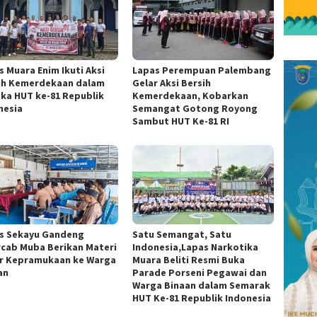
s Muara Enim Ikuti Aksi
Lapas Perempuan Palembang
ih Kemerdekaan dalam
Gelar Aksi Bersih
ka HUT ke-81 Republik
Kemerdekaan, Kobarkan
nesia
Semangat Gotong Royong
Sambut HUT Ke-81 RI
s Sekayu Gandeng
Satu Semangat, Satu
cab Muba Berikan Materi
Indonesia,Lapas Narkotika
r Kepramukaan ke Warga
Muara Beliti Resmi Buka
an
Parade Porseni Pegawai dan
Warga Binaan dalam Semarak
HUT Ke-81 Republik Indonesia