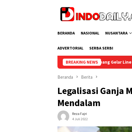
Loncat
ke
konten
BERANDA
NASIONAL
NUSANTARA
ADVERTORIAL
SERBA SERBI
apas Perempuan Palembang Gelar Line Dance Bersama Group LD 
BREAKING NEWS
Beranda
Berita
Legalisasi Ganja M
Mendalam
Reza Fajri
4 Juli 2022