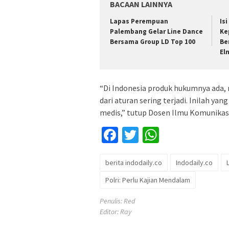
BACAAN LAINNYA
Lapas Perempuan
Is
Palembang Gelar Line Dance
Ke
Bersama Group LD Top 100
Be
El
“Di Indonesia produk hukumnya ada
dari aturan sering terjadi. Inilah yan
medis,” tutup Dosen Ilmu Komunikasi
Facebook
Twitter
WhatsApp
berita indodaily.co
Indodaily.co
Polri: Perlu Kajian Mendalam
Penulis: Red
Editor: Ray