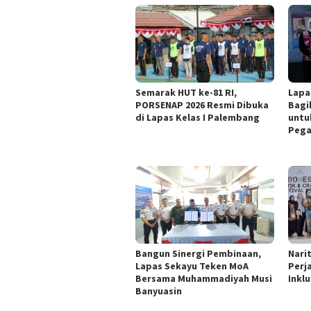
Semarak HUT ke-81 RI,
Lapa
PORSENAP 2026 Resmi Dibuka
Bagi
di Lapas Kelas I Palembang
untu
Pega
Bangun Sinergi Pembinaan,
Nari
Lapas Sekayu Teken MoA
Perj
Bersama Muhammadiyah Musi
Inklu
Banyuasin