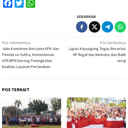
Facebook
Twitter
WhatsApp
SEBARKAN
Navigasi
Pos sebelumnya
Pos berikutnya
Jalin Komitmen Bersama KPK dan
Lapas Kayuagung Tegas Berantas
pos
Pemda se-Sultra, Kementerian
HP Ilegal dan Narkoba dari Balik
ATR/BPN Dorong Peningkatan
Jeruji
Kualitas Layanan Pertanahan
POS TERKAIT