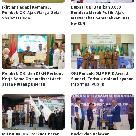
Ikhtiar Hadapi Kemarau,
Bupati OKI Bagikan 3.000
Pemkab OKI Ajak Warga Gelar
Bendera Merah Putih, Ajak
Shalat Istisqa
Masyarakat Semarakkan HUT
ke-81 RI
Pemkab OKI dan DJKN Perkuat
OKI Puncaki SLIP PPID Award
Kerja Sama Optimalisasi Aset
Sumsel, Terbaik dalam Layanan
serta Piutang Daerah
Informasi Publik
MD KAHMI OKI Perkuat Peran
Kader dan Relawan