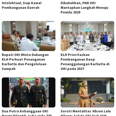
Intelektual, Siap Kawal
Dikukuhkan, PAN OKI
Pembangunan Daerah
Mantapkan Langkah Menuju
Pemilu 2029
Bupati OKI Minta Dukungan
KLH Prioritaskan
KLH Perkuat Penanganan
Pembangunan Daop
Karhutla dan Pengelolaan
Penanggulangan Karhutla di
Sampah
OKI pada 2027
Dua Putra Kebanggaan OKI
Soroti Mentalitas ‘Absen Lalu
Resmi Dilantik Jadi Letda TNI
Hilang’, Sekda OKI Ajak ASN