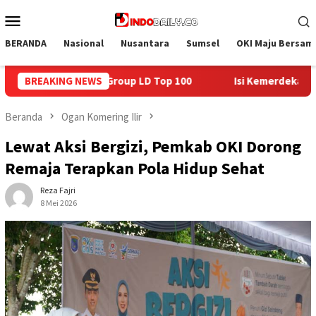
Loncat
Menu
ke
Mobile
konten
BERANDA
Nasional
Nusantara
Sumsel
OKI Maju Bersam
BREAKING NEWS
Isi Kemerdekaan dengan Kepedulian, Lapas Sekayu Berba
Beranda
Ogan Komering Ilir
Lewat Aksi Bergizi, Pemkab OKI Dorong
Remaja Terapkan Pola Hidup Sehat
Reza Fajri
8 Mei 2026