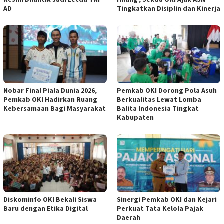
AD
Tingkatkan Disiplin dan Kinerja
Nobar Final Piala Dunia 2026,
Pemkab OKI Dorong Pola Asuh
Pemkab OKI Hadirkan Ruang
Berkualitas Lewat Lomba
Kebersamaan Bagi Masyarakat
Balita Indonesia Tingkat
Kabupaten
Diskominfo OKI Bekali Siswa
Sinergi Pemkab OKI dan Kejari
Baru dengan Etika Digital
Perkuat Tata Kelola Pajak
Daerah