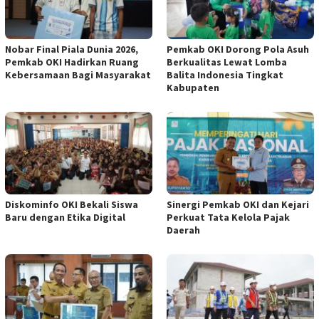
Nobar Final Piala Dunia 2026,
Pemkab OKI Dorong Pola Asuh
Pemkab OKI Hadirkan Ruang
Berkualitas Lewat Lomba
Kebersamaan Bagi Masyarakat
Balita Indonesia Tingkat
Kabupaten
Diskominfo OKI Bekali Siswa
Sinergi Pemkab OKI dan Kejari
Baru dengan Etika Digital
Perkuat Tata Kelola Pajak
Daerah