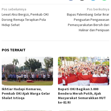
Navigasi
Pos sebelumnya
Pos berikutnya
Lewat Aksi Bergizi, Pemkab OKI
Bapas Palembang Gelar Ikrar
pos
Dorong Remaja Terapkan Pola
Penguatan Pengawasan
Hidup Sehat
Pemasyarakatan Bersih dari
Halinar dan Penipuan
POS TERKAIT
Ikhtiar Hadapi Kemarau,
Bupati OKI Bagikan 3.000
Pemkab OKI Ajak Warga Gelar
Bendera Merah Putih, Ajak
Shalat Istisqa
Masyarakat Semarakkan HUT
ke-81 RI