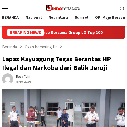
Loncat
Menu
ke
Mobile
konten
BERANDA
Nasional
Nusantara
Sumsel
OKI Maju Bersam
p LD Top 100
BREAKING NEWS
Isi Kemerdekaan dengan Kepedulian, Lapas 
Beranda
Ogan Komering Ilir
Lapas Kayuagung Tegas Berantas HP
Ilegal dan Narkoba dari Balik Jeruji
Reza Fajri
8 Mei 2026