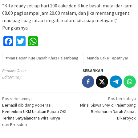
“Kita ready setiap hari 100 cake dan 3 kue basah mulai dari jam
08.00 pagi sampai jam 20.00 malam, dan jika memang urgent
mau pagi-pagi atau tengah malam kita siap melayani,”
Pungkasnya.
Facebook
Twitter
WhatsApp
#Mau Pesan Kue Basah Khas Palembang
Manda Cake Tepatnya!
Penulis: Ocha
SEBARKAN
Editor: Ray
Navigasi
Pos sebelumnya
Pos berikutnya
Berhasil dibidang Koperasi,
Miris! Siswa SMK di Palembang
pos
Kemenkop UKM Usulkan Bupati OKI
Berlumuran Darah Akibat
Terima Satyalancana Wira Karya
Dikeroyok
dari Presiden