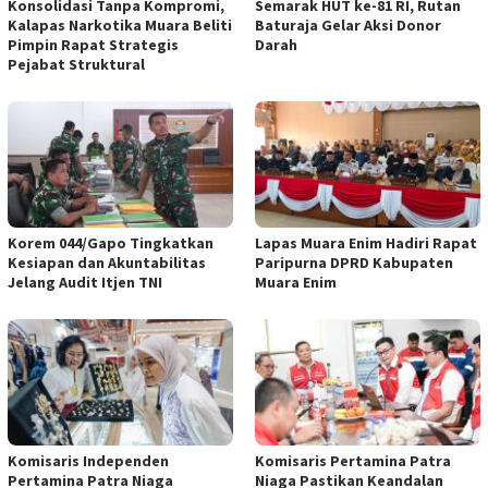
Konsolidasi Tanpa Kompromi,
Semarak HUT ke-81 RI, Rutan
Kalapas Narkotika Muara Beliti
Baturaja Gelar Aksi Donor
Pimpin Rapat Strategis
Darah
Pejabat Struktural
Korem 044/Gapo Tingkatkan
Lapas Muara Enim Hadiri Rapat
Kesiapan dan Akuntabilitas
Paripurna DPRD Kabupaten
Jelang Audit Itjen TNI
Muara Enim
Komisaris Independen
Komisaris Pertamina Patra
Pertamina Patra Niaga
Niaga Pastikan Keandalan