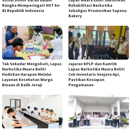
Rangka Memperingati HUT ke-
Rehabilitasi Narkotika
81 Republik Indonesia
Sekaligus Promosikan Sapena
Bakery
Tak Sekadar Mengobati, Lapas
Jajaran KPLP dan Kamtib
Narkotika Muara Beliti
Lapas Narkotika Muara Beliti
Hadirkan Harapan Melalui
Cek Inventaris Senjata Api,
Layanan Kesehatan Warga
Pastikan Kesiapan
Binaan di Balik Jeruji
Pengamanan