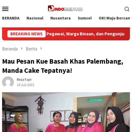
Loncat
Menu
ke
Mobile
konten
BERANDA
Nasional
Nusantara
Sumsel
OKI Maju Bersam
dan Pengunjung
BREAKING NEWS
Bupati Muba Sambut Aspirasi Santun Ga
Beranda
Berita
Mau Pesan Kue Basah Khas Palembang,
Manda Cake Tepatnya!
Reza Fajri
14 Juli 2023