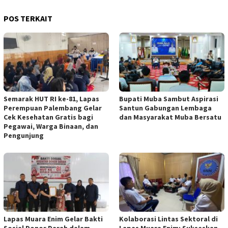
POS TERKAIT
Semarak HUT RI ke-81, Lapas
Bupati Muba Sambut Aspirasi
Perempuan Palembang Gelar
Santun Gabungan Lembaga
Cek Kesehatan Gratis bagi
dan Masyarakat Muba Bersatu
Pegawai, Warga Binaan, dan
Pengunjung
Lapas Muara Enim Gelar Bakti
Kolaborasi Lintas Sektoral di
Sosial Donor Darah dalam
Lapas Muara Enim: Sukseskan