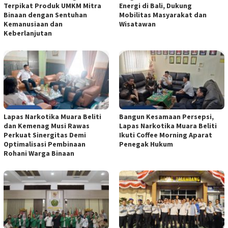
Terpikat Produk UMKM Mitra
Energi di Bali, Dukung
Binaan dengan Sentuhan
Mobilitas Masyarakat dan
Kemanusiaan dan
Wisatawan
Keberlanjutan
Lapas Narkotika Muara Beliti
Bangun Kesamaan Persepsi,
dan Kemenag Musi Rawas
Lapas Narkotika Muara Beliti
Perkuat Sinergitas Demi
Ikuti Coffee Morning Aparat
Optimalisasi Pembinaan
Penegak Hukum
Rohani Warga Binaan