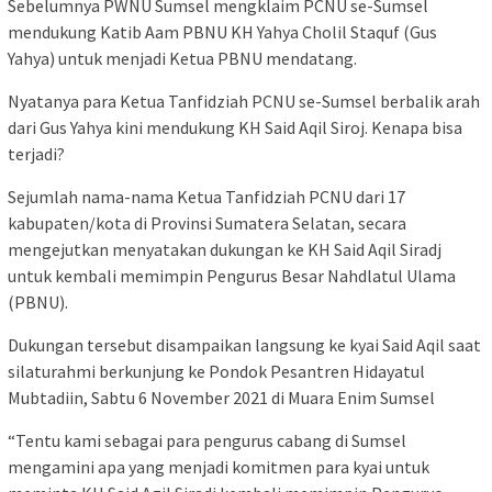
Sebelumnya PWNU Sumsel mengklaim PCNU se-Sumsel
mendukung Katib Aam PBNU KH Yahya Cholil Staquf (Gus
Yahya) untuk menjadi Ketua PBNU mendatang.
Nyatanya para Ketua Tanfidziah PCNU se-Sumsel berbalik arah
dari Gus Yahya kini mendukung KH Said Aqil Siroj. Kenapa bisa
terjadi?
Sejumlah nama-nama Ketua Tanfidziah PCNU dari 17
kabupaten/kota di Provinsi Sumatera Selatan, secara
mengejutkan menyatakan dukungan ke KH Said Aqil Siradj
untuk kembali memimpin Pengurus Besar Nahdlatul Ulama
(PBNU).
Dukungan tersebut disampaikan langsung ke kyai Said Aqil saat
silaturahmi berkunjung ke Pondok Pesantren Hidayatul
Mubtadiin, Sabtu 6 November 2021 di Muara Enim Sumsel
“Tentu kami sebagai para pengurus cabang di Sumsel
mengamini apa yang menjadi komitmen para kyai untuk