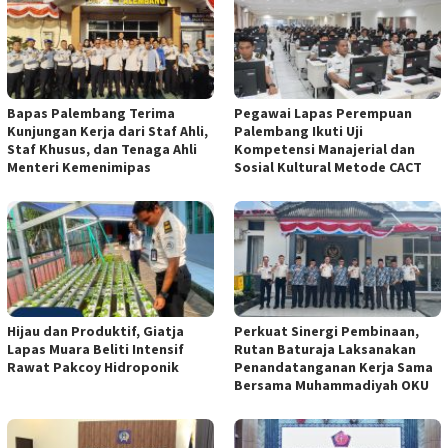
Bapas Palembang Terima
Pegawai Lapas Perempuan
Kunjungan Kerja dari Staf Ahli,
Palembang Ikuti Uji
Staf Khusus, dan Tenaga Ahli
Kompetensi Manajerial dan
Menteri Kemenimipas
Sosial Kultural Metode CACT
Hijau dan Produktif, Giatja
Perkuat Sinergi Pembinaan,
Lapas Muara Beliti Intensif
Rutan Baturaja Laksanakan
Rawat Pakcoy Hidroponik
Penandatanganan Kerja Sama
Bersama Muhammadiyah OKU