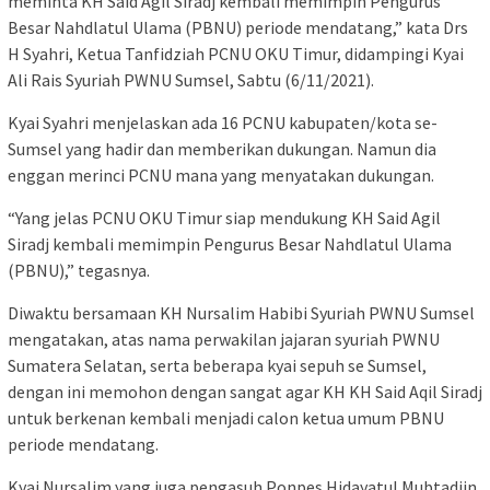
meminta KH Said Agil Siradj kembali memimpin Pengurus
Besar Nahdlatul Ulama (PBNU) periode mendatang,” kata Drs
H Syahri, Ketua Tanfidziah PCNU OKU Timur, didampingi Kyai
Ali Rais Syuriah PWNU Sumsel, Sabtu (6/11/2021).
Kyai Syahri menjelaskan ada 16 PCNU kabupaten/kota se-
Sumsel yang hadir dan memberikan dukungan. Namun dia
enggan merinci PCNU mana yang menyatakan dukungan.
“Yang jelas PCNU OKU Timur siap mendukung KH Said Agil
Siradj kembali memimpin Pengurus Besar Nahdlatul Ulama
(PBNU),” tegasnya.
Diwaktu bersamaan KH Nursalim Habibi Syuriah PWNU Sumsel
mengatakan, atas nama perwakilan jajaran syuriah PWNU
Sumatera Selatan, serta beberapa kyai sepuh se Sumsel,
dengan ini memohon dengan sangat agar KH KH Said Aqil Siradj
untuk berkenan kembali menjadi calon ketua umum PBNU
periode mendatang.
Kyai Nursalim yang juga pengasuh Ponpes Hidayatul Mubtadiin