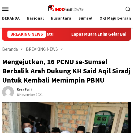
Loncat
Menu
ke
Mobile
konten
BERANDA
Nasional
Nusantara
Sumsel
OKI Maju Bersam
 Enim Gelar Bakti Sosial Donor Darah dalam Rangka Memperingati
BREAKING NEWS
Beranda
BREAKING NEWS
Mengejutkan, 16 PCNU se-Sumsel
Berbalik Arah Dukung KH Said Aqil Siradj
Untuk Kembali Memimpin PBNU
Reza Fajri
8 November 2021