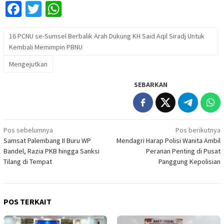
Facebook
Twitter
WhatsApp
16 PCNU se-Sumsel Berbalik Arah Dukung KH Said Aqil Siradj Untuk
Kembali Memimpin PBNU
Mengejutkan
SEBARKAN
Navigasi
Pos sebelumnya
Pos berikutnya
Samsat Palembang II Buru WP
Mendagri Harap Polisi Wanita Ambil
pos
Bandel, Razia PKB hingga Sanksi
Peranan Penting di Pusat
Tilang di Tempat
Panggung Kepolisian
POS TERKAIT