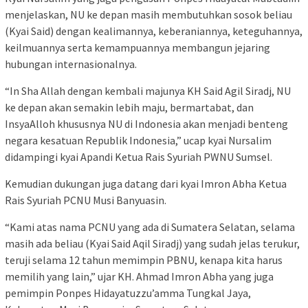
menjelaskan, NU ke depan masih membutuhkan sosok beliau
(Kyai Said) dengan kealimannya, keberaniannya, keteguhannya,
keilmuannya serta kemampuannya membangun jejaring
hubungan internasionalnya.
“In Sha Allah dengan kembali majunya KH Said Agil Siradj, NU
ke depan akan semakin lebih maju, bermartabat, dan
InsyaAlloh khususnya NU di Indonesia akan menjadi benteng
negara kesatuan Republik Indonesia,” ucap kyai Nursalim
didampingi kyai Apandi Ketua Rais Syuriah PWNU Sumsel.
Kemudian dukungan juga datang dari kyai Imron Abha Ketua
Rais Syuriah PCNU Musi Banyuasin.
“Kami atas nama PCNU yang ada di Sumatera Selatan, selama
masih ada beliau (Kyai Said Aqil Siradj) yang sudah jelas terukur,
teruji selama 12 tahun memimpin PBNU, kenapa kita harus
memilih yang lain,” ujar KH. Ahmad Imron Abha yang juga
pemimpin Ponpes Hidayatuzzu’amma Tungkal Jaya,