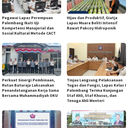
Pegawai Lapas Perempuan
Hijau dan Produktif, Giatja
Palembang Ikuti Uji
Lapas Muara Beliti Intensif
Kompetensi Manajerial dan
Rawat Pakcoy Hidroponik
Sosial Kultural Metode CACT
Perkuat Sinergi Pembinaan,
Tinjau Langsung Pelaksanaan
Rutan Baturaja Laksanakan
Tugas dan Fungsi, Lapas Kelas I
Penandatanganan Kerja Sama
Palembang Terima Kunjungan
Bersama Muhammadiyah OKU
Staf Ahli, Staf Khusus, dan
Tenaga Ahli Menteri