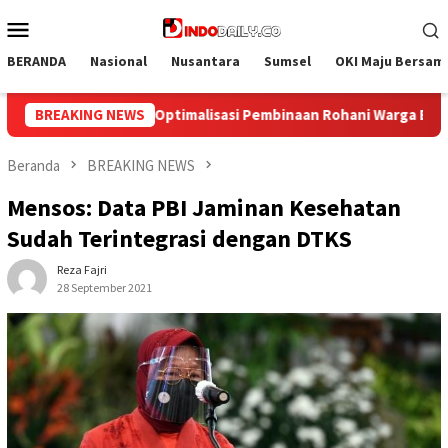
Loncat
Menu
ke
Mobile
konten
BERANDA
Nasional
Nusantara
Sumsel
OKI Maju Bersam
ohani Warga Binaan
BREAKING NEWS
Bangun Kesamaan Persepsi, Lapas Nark
Beranda
BREAKING NEWS
Mensos: Data PBI Jaminan Kesehatan
Sudah Terintegrasi dengan DTKS
Reza Fajri
28 September 2021