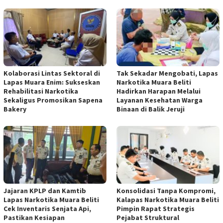
Kolaborasi Lintas Sektoral di
Tak Sekadar Mengobati, Lapas
Lapas Muara Enim: Sukseskan
Narkotika Muara Beliti
Rehabilitasi Narkotika
Hadirkan Harapan Melalui
Sekaligus Promosikan Sapena
Layanan Kesehatan Warga
Bakery
Binaan di Balik Jeruji
Jajaran KPLP dan Kamtib
Konsolidasi Tanpa Kompromi,
Lapas Narkotika Muara Beliti
Kalapas Narkotika Muara Beliti
Cek Inventaris Senjata Api,
Pimpin Rapat Strategis
Pastikan Kesiapan
Pejabat Struktural