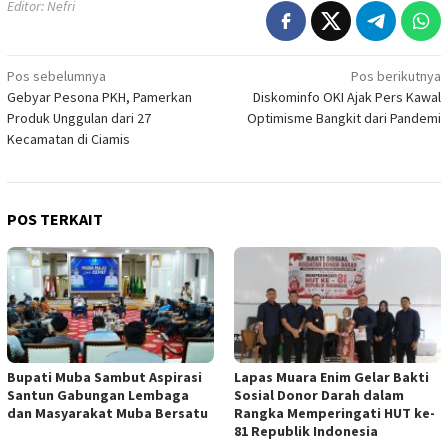
Editor: Nefri
Navigasi
Pos sebelumnya
Pos berikutnya
Gebyar Pesona PKH, Pamerkan
Diskominfo OKI Ajak Pers Kawal
pos
Produk Unggulan dari 27
Optimisme Bangkit dari Pandemi
Kecamatan di Ciamis
POS TERKAIT
Bupati Muba Sambut Aspirasi
Lapas Muara Enim Gelar Bakti
Santun Gabungan Lembaga
Sosial Donor Darah dalam
dan Masyarakat Muba Bersatu
Rangka Memperingati HUT ke-
81 Republik Indonesia