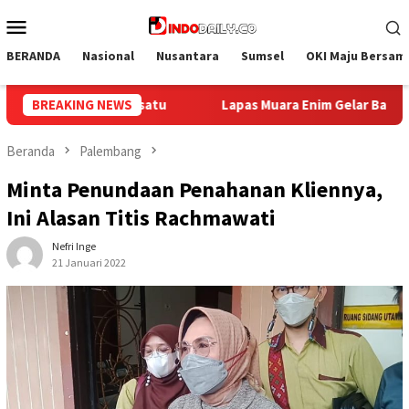
Loncat
Menu
ke
Mobile
konten
BERANDA
Nasional
Nusantara
Sumsel
OKI Maju Bersam
m Gelar Bakti Sosial Donor Darah dalam Rangka Memperingati HU
BREAKING NEWS
Beranda
Palembang
Minta Penundaan Penahanan Kliennya,
Ini Alasan Titis Rachmawati
Nefri Inge
21 Januari 2022