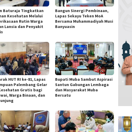
n Baturaja Tingkatkan
Bangun Sinergi Pembinaan,
nan Kesehatan Melalui
Lapas Sekayu Teken MoA
rikasaan Rutin Warga
Bersama Muhammadiyah Musi
an Lansia dan Penyakit
Banyuasin
is
rak HUT RI ke-81, Lapas
Bupati Muba Sambut Aspirasi
mpuan Palembang Gelar
Santun Gabungan Lembaga
Kesehatan Gratis bagi
dan Masyarakat Muba
wai, Warga Binaan, dan
Bersatu
unjung