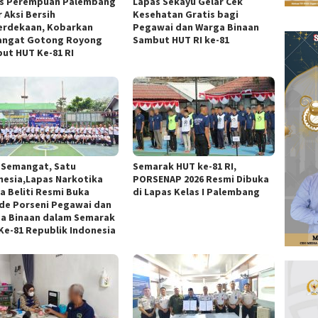
s Perempuan Palembang
Lapas Sekayu Gelar Cek
 Aksi Bersih
Kesehatan Gratis bagi
rdekaan, Kobarkan
Pegawai dan Warga Binaan
ngat Gotong Royong
Sambut HUT RI ke-81
ut HUT Ke-81 RI
 Semangat, Satu
Semarak HUT ke-81 RI,
nesia,Lapas Narkotika
PORSENAP 2026 Resmi Dibuka
a Beliti Resmi Buka
di Lapas Kelas I Palembang
de Porseni Pegawai dan
a Binaan dalam Semarak
Ke-81 Republik Indonesia