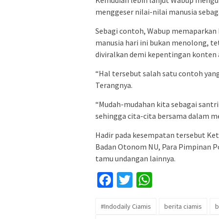
Kemudian lebih lanjut Wabup mengung
menggeser nilai-nilai manusia sebag
Sebagi contoh, Wabup memaparkan baw
manusia hari ini bukan menolong, t
diviralkan demi kepentingan konten
“Hal tersebut salah satu contoh yang
Terangnya.
“Mudah-mudahan kita sebagai santri m
sehingga cita-cita bersama dalam me
Hadir pada kesempatan tersebut Ket
Badan Otonom NU, Para Pimpinan Po
tamu undangan lainnya.
Facebook
Twitter
WhatsApp
#Indodaily Ciamis
berita ciamis
b