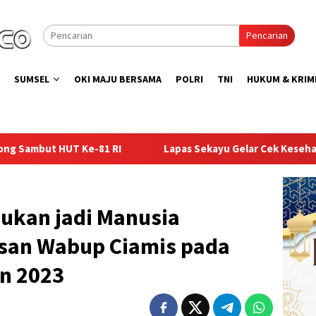
Pencarian
SUMSEL
OKI MAJU BERSAMA
POLRI
TNI
HUKUM & KRIM
apas Sekayu Gelar Cek Kesehatan Gratis bagi Pegawai dan Warga
 Bukan jadi Manusia
esan Wabup Ciamis pada
n 2023