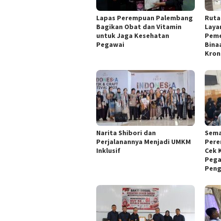
Lapas Perempuan Palembang
Ruta
Bagikan Obat dan Vitamin
Laya
untuk Jaga Kesehatan
Peme
Pegawai
Bina
Kron
Narita Shibori dan
Sema
Perjalanannya Menjadi UMKM
Pere
Inklusif
Cek 
Pega
Peng