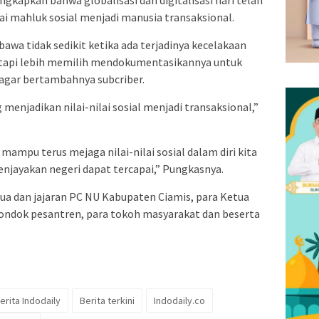
kapkan bahwa globalisasi dan digitalisasi hari telah
ai mahluk sosial menjadi manusia transaksional.
a tidak sedikit ketika ada terjadinya kecelakaan
etapi lebih memilih mendokumentasikannya untuk
 agar bertambahnya subcriber.
 menjadikan nilai-nilai sosial menjadi transaksional,”
ampu terus mejaga nilai-nilai sosial dalam diri kita
njayakan negeri dapat tercapai,” Pungkasnya.
ua dan jajaran PC NU Kabupaten Ciamis, para Ketua
ndok pesantren, para tokoh masyarakat dan beserta
erita Indodaily
Berita terkini
Indodaily.co