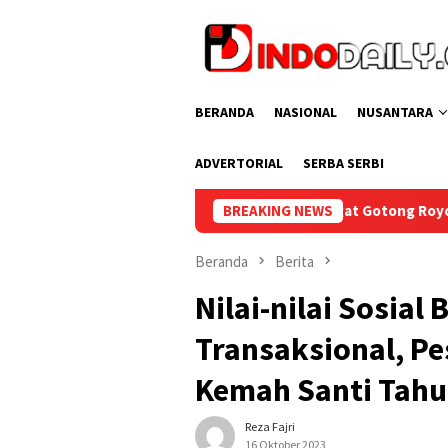
Loncat
ke
konten
BERANDA
NASIONAL
NUSANTARA
ADVERTORIAL
SERBA SERBI
barkan Semangat Gotong Royong Sambut HUT Ke-81 RI
BREAKING NEWS
L
Beranda
Berita
Nilai-nilai Sosial
Transaksional, P
Kemah Santi Tahu
Reza Fajri
16 Oktober 2023