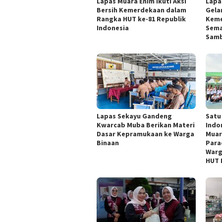
Lapas Muara Enim Ikuti Aksi
Lapa
Bersih Kemerdekaan dalam
Gelar
Rangka HUT ke-81 Republik
Keme
Indonesia
Sema
Samb
Lapas Sekayu Gandeng
Satu
Kwarcab Muba Berikan Materi
Indo
Dasar Kepramukaan ke Warga
Muar
Binaan
Para
Warg
HUT 