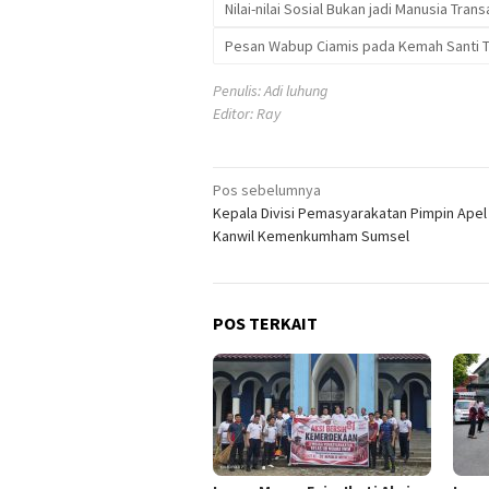
Nilai-nilai Sosial Bukan jadi Manusia Tran
Pesan Wabup Ciamis pada Kemah Santi 
Penulis: Adi luhung
Editor: Ray
Navigasi
Pos sebelumnya
Kepala Divisi Pemasyarakatan Pimpin Ape
pos
Kanwil Kemenkumham Sumsel
POS TERKAIT