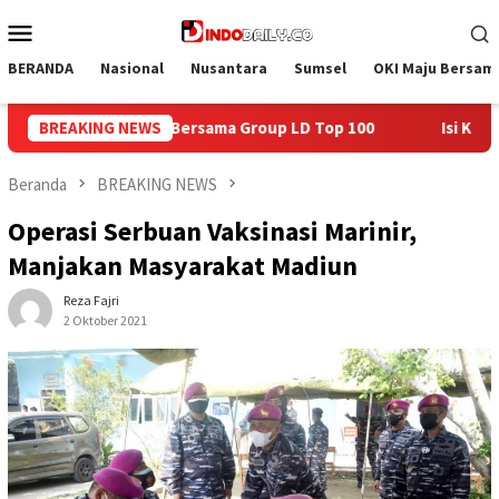
Loncat
Menu
ke
Mobile
konten
BERANDA
Nasional
Nusantara
Sumsel
OKI Maju Bersam
LD Top 100
BREAKING NEWS
Isi Kemerdekaan dengan Kepedulian, Lapas Se
Beranda
BREAKING NEWS
Operasi Serbuan Vaksinasi Marinir,
Manjakan Masyarakat Madiun
Reza Fajri
2 Oktober 2021