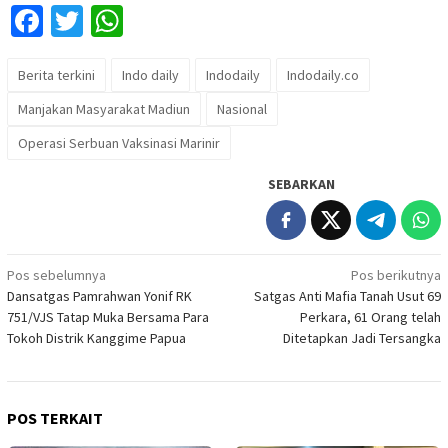
Facebook
Twitter
WhatsApp
Berita terkini
Indo daily
Indodaily
Indodaily.co
Manjakan Masyarakat Madiun
Nasional
Operasi Serbuan Vaksinasi Marinir
SEBARKAN
Navigasi
Pos sebelumnya
Pos berikutnya
Dansatgas Pamrahwan Yonif RK
Satgas Anti Mafia Tanah Usut 69
pos
751/VJS Tatap Muka Bersama Para
Perkara, 61 Orang telah
Tokoh Distrik Kanggime Papua
Ditetapkan Jadi Tersangka
POS TERKAIT