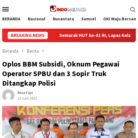
Loncat
Menu
ke
Mobile
konten
BERANDA
Nasional
Nusantara
Sumsel
OKI Maju Bersam
-81 RI, Lapas Kelas I Palembang Gelar Aksi Bersih-Bersih Lingk
BREAKING NEWS
Beranda
Berita
Oplos BBM Subsidi, Oknum Pegawai
Operator SPBU dan 3 Sopir Truk
Ditangkap Polisi
Reza Fajri
12 Juni 2023