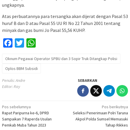
ungkapnya.
Atas perbuatannya para tersangka akan dijerat dengan Pasal 53
huruf B dan D atau Pasal 55 UU RI No 22 Tahun 2001 tentang
minyak dan gas bumi Jo Pasal 55,56 KUHP.
Facebook
Twitter
WhatsApp
Oknum Pegawai Operator SPBU dan 3 Sopir Truk Ditangkap Polisi
Oplos BBM Subsidi
Penulis: Andre
SEBARKAN
Editor: Ray
Navigasi
Pos sebelumnya
Pos berikutnya
Rapat Paripurna ke-6, DPRD
Seleksi Penerimaan Polri Taruna
pos
Sampaikan 7 Raperda Usulan
Akpol Polda Sumsel Memasuki
Pemkab Muba Tahun 2023
Tahap Rikkes