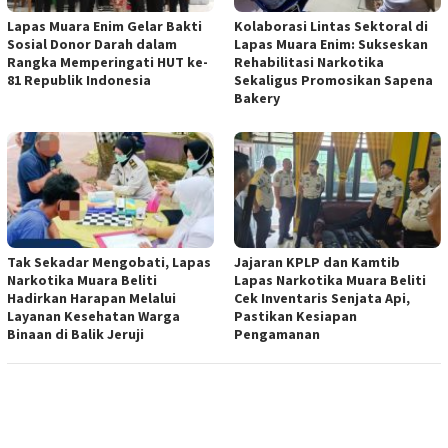
Lapas Muara Enim Gelar Bakti
Kolaborasi Lintas Sektoral di
Sosial Donor Darah dalam
Lapas Muara Enim: Sukseskan
Rangka Memperingati HUT ke-
Rehabilitasi Narkotika
81 Republik Indonesia
Sekaligus Promosikan Sapena
Bakery
Tak Sekadar Mengobati, Lapas
Jajaran KPLP dan Kamtib
Narkotika Muara Beliti
Lapas Narkotika Muara Beliti
Hadirkan Harapan Melalui
Cek Inventaris Senjata Api,
Layanan Kesehatan Warga
Pastikan Kesiapan
Binaan di Balik Jeruji
Pengamanan