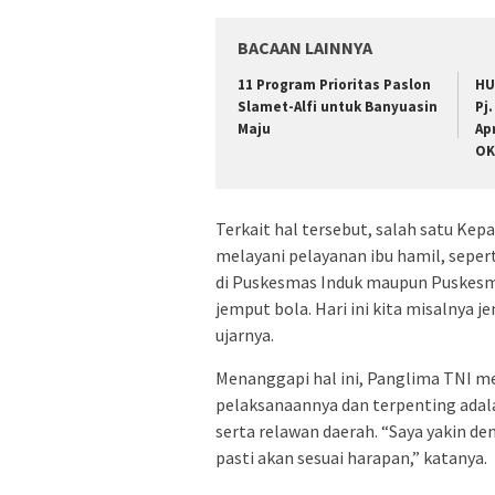
BACAAN LAINNYA
11 Program Prioritas Paslon
HU
Slamet-Alfi untuk Banyuasin
Pj
Maju
Ap
OK
Terkait hal tersebut, salah satu K
melayani pelayanan ibu hamil, sepert
di Puskesmas Induk maupun Puskesm
jemput bola. Hari ini kita misalnya 
ujarnya.
Menanggapi hal ini, Panglima TNI me
pelaksanaannya dan terpenting adala
serta relawan daerah. “Saya yakin d
pasti akan sesuai harapan,” katanya.