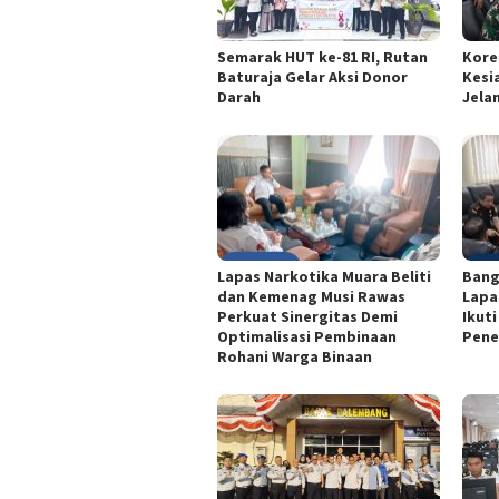
Semarak HUT ke-81 RI, Rutan
Kore
Baturaja Gelar Aksi Donor
Kesi
Darah
Jelan
Lapas Narkotika Muara Beliti
Bang
dan Kemenag Musi Rawas
Lapa
Perkuat Sinergitas Demi
Ikut
Optimalisasi Pembinaan
Pene
Rohani Warga Binaan