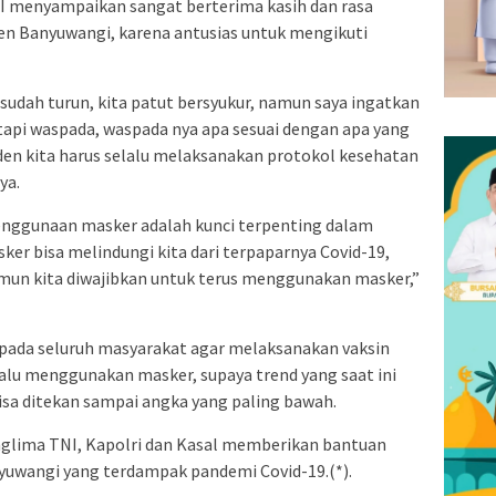
I menyampaikan sangat berterima kasih dan rasa
n Banyuwangi, karena antusias untuk mengikuti
 sudah turun, kita patut bersyukur, namun saya ingatkan
 tapi waspada, waspada nya apa sesuai dengan apa yang
den kita harus selalu melaksanakan protokol kesehatan
ya.
ggunaan masker adalah kunci terpenting dalam
er bisa melindungi kita dari terpaparnya Covid-19,
amun kita diwajibkan untuk terus menggunakan masker,”
pada seluruh masyarakat agar melaksanakan vaksin
alu menggunakan masker, supaya trend yang saat ini
isa ditekan sampai angka yang paling bawah.
anglima TNI, Kapolri dan Kasal memberikan bantuan
yuwangi yang terdampak pandemi Covid-19.(*).