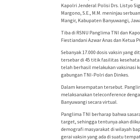
Kapolri Jenderal Polisi Drs. Listyo S
Margono, S.E., M.M. meninjau serbua
Mangir, Kabupaten Banyuwangi, Jawa
Tiba di RSNU Panglima TNI dan Kapol
Fiestiandani Azwar Anas dan Ketua 
Sebanyak 17.000 dosis vaksin yang d
tersebar di 45 titik fasilitas keseha
telah berhasil melakukan vaksinasi 
gabungan TNI-Polri dan Dinkes.
Dalam kesempatan tersebut. Panglim
melaksanakan teleconference denga
Banyuwangi secara virtual.
Panglima TNI berharap bahwa sasaran
target, sehingga tentunya akan diiku
demografi masyarakat di wilayah bap
gerai vaksin yang ada di suatu tempa