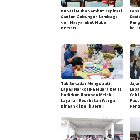
Bupati Muba Sambut Aspirasi
Lapa
Santun Gabungan Lembaga
Sosi
dan Masyarakat Muba
Rang
Bersatu
ke-8
Tak Sekadar Mengobati,
Jaja
Lapas Narkotika Muara Beliti
Lapa
Hadirkan Harapan Melalui
Cek I
Layanan Kesehatan Warga
Past
Binaan di Balik Jeruji
Pen