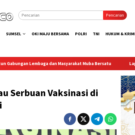
Pencarian
SUMSEL
OKI MAJU BERSAMA
POLRI
TNI
HUKUM & KRIM
arakat Muba Bersatu
Lapas Muara Enim Gelar Bakti Sosia
au Serbuan Vaksinasi di
i