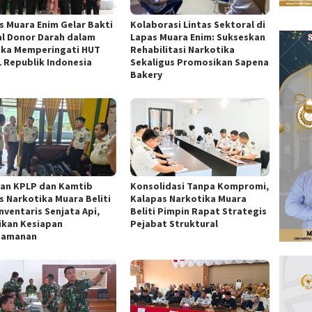
s Muara Enim Gelar Bakti
Kolaborasi Lintas Sektoral di
al Donor Darah dalam
Lapas Muara Enim: Sukseskan
ka Memperingati HUT
Rehabilitasi Narkotika
1 Republik Indonesia
Sekaligus Promosikan Sapena
Bakery
ran KPLP dan Kamtib
Konsolidasi Tanpa Kompromi,
s Narkotika Muara Beliti
Kalapas Narkotika Muara
nventaris Senjata Api,
Beliti Pimpin Rapat Strategis
ikan Kesiapan
Pejabat Struktural
gamanan