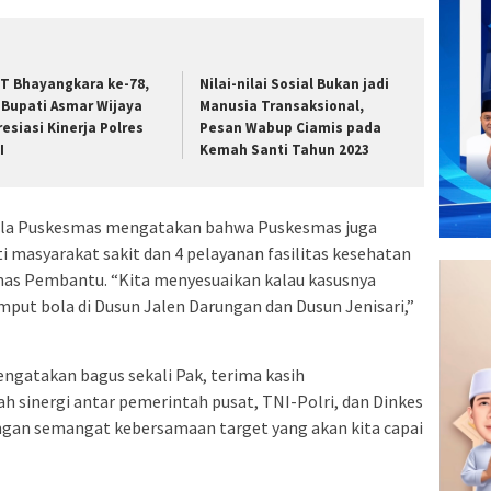
T Bhayangkara ke-78,
Nilai-nilai Sosial Bukan jadi
. Bupati Asmar Wijaya
Manusia Transaksional,
resiasi Kinerja Polres
Pesan Wabup Ciamis pada
I
Kemah Santi Tahun 2023
epala Puskesmas mengatakan bahwa Puskesmas juga
i masyarakat sakit dan 4 pelayanan fasilitas kesehatan
as Pembantu. “Kita menyesuaikan kalau kasusnya
jemput bola di Dusun Jalen Darungan dan Dusun Jenisari,”
ngatakan bagus sekali Pak, terima kasih
h sinergi antar pemerintah pusat, TNI-Polri, dan Dinkes
engan semangat kebersamaan target yang akan kita capai