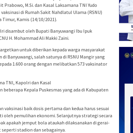
igit Prabowo, M.Si. dan Kasal Laksamana TNI Yudo
n vaksinasi di Rumah Sakit Nahdlatul Ulama (RSNU)
 Timur, Kamis (14/10/2021).
ri disambut oleh Bupati Banyuwangi Ibu Ipuk
PCNU H. Mohammad Ali Makki Zaini.
itargetkan untuk diberikan kepada warga masyarakat
tan di Banyuwangi, salah satunya di RSNU Mangir yang
kepada 1.600 orang dengan melibatkan 573 vaksinator
a TNI, Kapolri dan Kasal
n beberapa Kepala Puskesmas yang ada di Kabupaten
 vaksinasi baik dosis pertama dan kedua harus sesuai
ti oleh pemulihan ekonomi. Selanjutnya strategi secara
ak apakah jemput bola ataukah dilaksanakan di gerai-
t seperti stadion dan sebagainya.