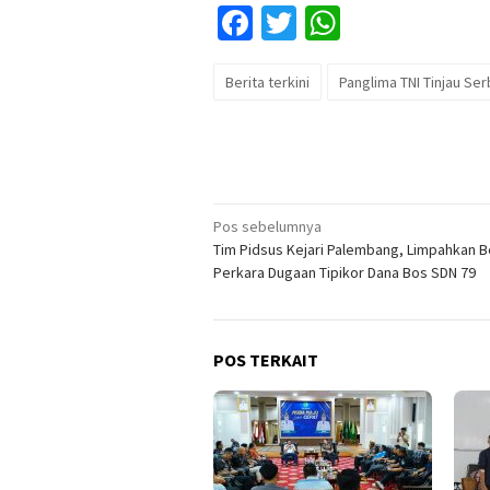
Facebook
Twitter
WhatsApp
Berita terkini
Panglima TNI Tinjau Se
Navigasi
Pos sebelumnya
Tim Pidsus Kejari Palembang, Limpahkan 
pos
Perkara Dugaan Tipikor Dana Bos SDN 79
POS TERKAIT