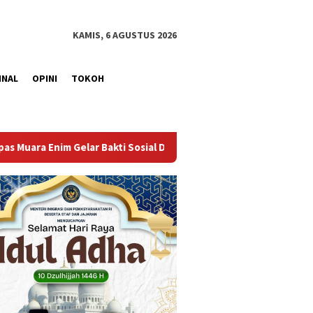
KAMIS, 6 AGUSTUS 2026
INAL
OPINI
TOKOH
l Donor Darah dalam Rangka Memperingati HUT ke-81 Republik In