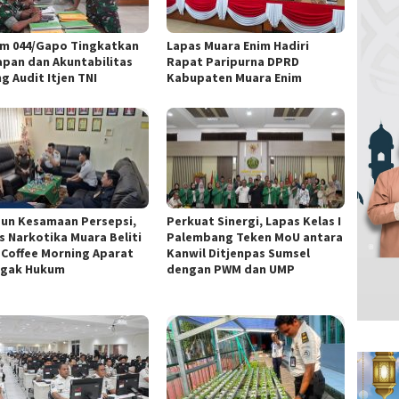
m 044/Gapo Tingkatkan
Lapas Muara Enim Hadiri
apan dan Akuntabilitas
Rapat Paripurna DPRD
g Audit Itjen TNI
Kabupaten Muara Enim
un Kesamaan Persepsi,
Perkuat Sinergi, Lapas Kelas I
s Narkotika Muara Beliti
Palembang Teken MoU antara
i Coffee Morning Aparat
Kanwil Ditjenpas Sumsel
gak Hukum
dengan PWM dan UMP