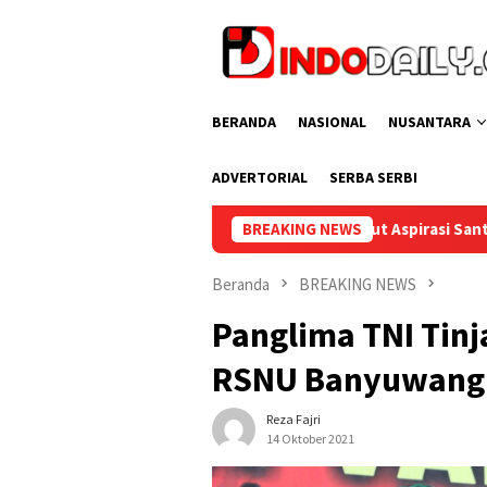
Loncat
ke
konten
BERANDA
NASIONAL
NUSANTARA
ADVERTORIAL
SERBA SERBI
upati Muba Sambut Aspirasi Santun Gabungan Lembaga dan Masy
BREAKING NEWS
Beranda
BREAKING NEWS
Panglima TNI Tinj
RSNU Banyuwang
Reza Fajri
14 Oktober 2021