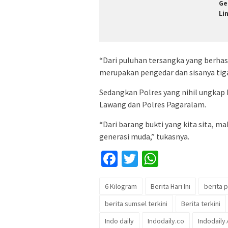
Ge
Li
“Dari puluhan tersangka yang berhas
merupakan pengedar dan sisanya tig
Sedangkan Polres yang nihil ungkap 
Lawang dan Polres Pagaralam.
“Dari barang bukti yang kita sita, 
generasi muda,” tukasnya.
Facebook
Twitter
WhatsApp
6 Kilogram
Berita Hari Ini
berita 
berita sumsel terkini
Berita terkini
Indo daily
Indodaily.co
Indodaily