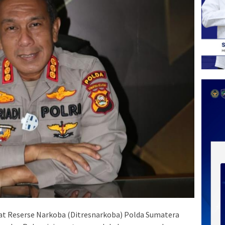
at Reserse Narkoba (Ditresnarkoba) Polda Sumatera