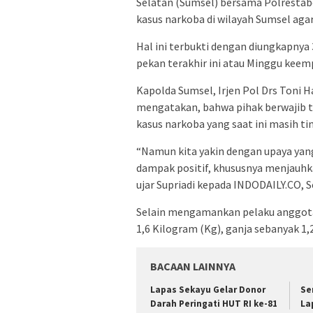
Selatan (Sumsel) bersama Polrestab
kasus narkoba di wilayah Sumsel aga
Hal ini terbukti dengan diungkapny
pekan terakhir ini atau Minggu keemp
Kapolda Sumsel, Irjen Pol Drs Toni
mengatakan, bahwa pihak berwajib 
kasus narkoba yang saat ini masih ti
“Namun kita yakin dengan upaya ya
dampak positif, khususnya menjauhk
ujar Supriadi kepada INDODAILY.CO, S
Selain mengamankan pelaku anggot
1,6 Kilogram (Kg), ganja sebanyak 1,
BACAAN LAINNYA
Lapas Sekayu Gelar Donor
Se
Darah Peringati HUT RI ke-81
La