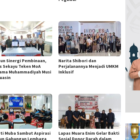
un Sinergi Pembinaan,
Narita Shibori dan
s Sekayu Teken MoA
Perjalanannya Menjadi UMKM
ama Muhammadiyah Musi
Inklusif
uasin
ti Muba Sambut Aspirasi
Lapas Muara Enim Gelar Bakti
un Gabungan Lembaga
Sosial Donor Darah dalam