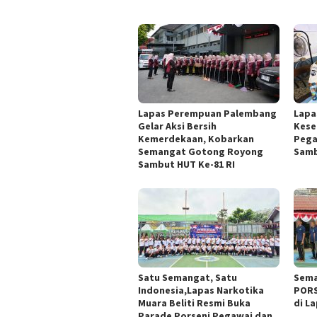
Lapas Perempuan Palembang
Lapa
Gelar Aksi Bersih
Kese
Kemerdekaan, Kobarkan
Pega
Semangat Gotong Royong
Samb
Sambut HUT Ke-81 RI
Satu Semangat, Satu
Sema
Indonesia,Lapas Narkotika
PORS
Muara Beliti Resmi Buka
di L
Parade Porseni Pegawai dan