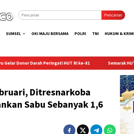
Pencarian
SUMSEL
OKI MAJU BERSAMA
POLRI
TNI
HUKUM & KRIM
i HUT RI ke-81
Semarak HUT ke-81 RI, Lapas Kelas I Pale
bruari, Ditresnarkoba
nkan Sabu Sebanyak 1,6