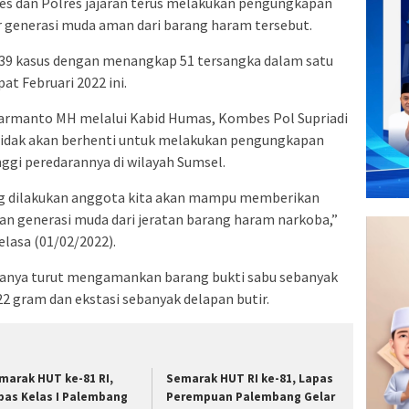
es dan Polres jajaran terus melakukan pengungkapan
r generasi muda aman dari barang haram tersebut.
a 39 kasus dengan menangkap 51 tersangka dalam satu
at Februari 2022 ini.
 Harmanto MH melalui Kabid Humas, Kombes Pol Supriadi
tidak akan berhenti untuk melakukan pengungkapan
nggi peredarannya di wilayah Sumsel.
ng dilakukan anggota kita akan mampu memberikan
an generasi muda dari jeratan barang haram narkoba,”
elasa (01/02/2022).
anya turut mengamankan barang bukti sabu sebanyak
22 gram dan ekstasi sebanyak delapan butir.
marak HUT ke-81 RI,
Semarak HUT RI ke-81, Lapas
pas Kelas I Palembang
Perempuan Palembang Gelar