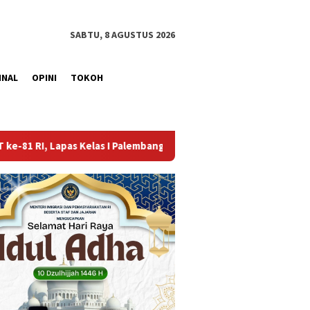
SABTU, 8 AGUSTUS 2026
INAL
OPINI
TOKOH
mbang Gelar Aksi Bersih-Bersih Lingkungan
Lapas Muara En