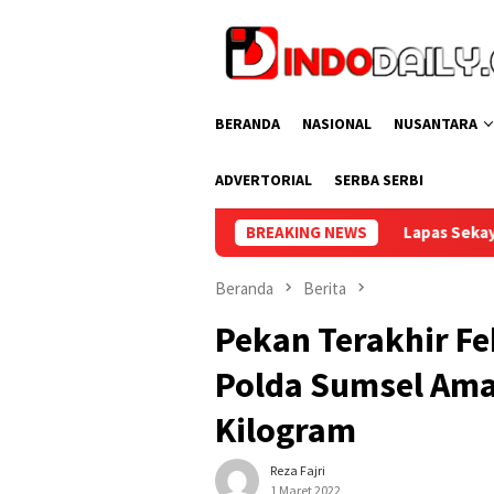
Loncat
ke
konten
BERANDA
NASIONAL
NUSANTARA
ADVERTORIAL
SERBA SERBI
Lapas Sekayu Gelar Donor Darah Peringat
BREAKING NEWS
Beranda
Berita
Pekan Terakhir Fe
Polda Sumsel Ama
Kilogram
Reza Fajri
1 Maret 2022