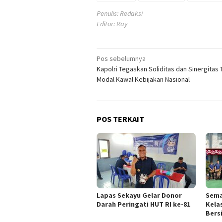
Penulis: Redaksi
Editor: Ray
Navigasi
Pos sebelumnya
Kapolri Tegaskan Soliditas dan Sinergitas T
pos
Modal Kawal Kebijakan Nasional
POS TERKAIT
Lapas Sekayu Gelar Donor
Sema
Darah Peringati HUT RI ke-81
Kela
Bers