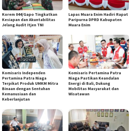
Korem 044/Gapo Tingkatkan
Lapas Muara Enim Hadiri Rapat
Kesiapan dan Akuntabilitas
Paripurna DPRD Kabupaten
Jelang Audit Itjen TNI
Muara Enim
Komisaris Independen
Komisaris Pertamina Patra
Pertamina Patra Niaga
Niaga Pastikan Keandalan
Terpikat Produk UMKM Mitra
Energi di Bali, Dukung
Binaan dengan Sentuhan
Mobilitas Masyarakat dan
Kemanusiaan dan
Wisatawan
Keberlanjutan