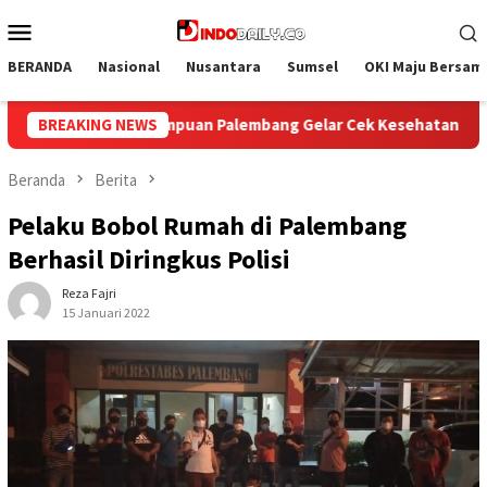
Loncat
Menu
ke
Mobile
konten
BERANDA
Nasional
Nusantara
Sumsel
OKI Maju Bersam
bang Gelar Cek Kesehatan Gratis bagi Pegawai, Warga Binaan, 
BREAKING NEWS
Beranda
Berita
Pelaku Bobol Rumah di Palembang
Berhasil Diringkus Polisi
Reza Fajri
15 Januari 2022