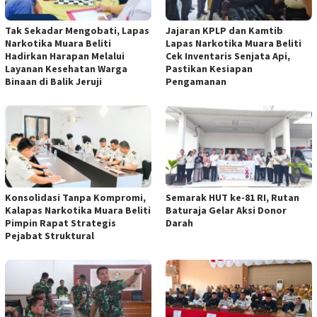
Tak Sekadar Mengobati, Lapas
Jajaran KPLP dan Kamtib
Narkotika Muara Beliti
Lapas Narkotika Muara Beliti
Hadirkan Harapan Melalui
Cek Inventaris Senjata Api,
Layanan Kesehatan Warga
Pastikan Kesiapan
Binaan di Balik Jeruji
Pengamanan
Konsolidasi Tanpa Kompromi,
Semarak HUT ke-81 RI, Rutan
Kalapas Narkotika Muara Beliti
Baturaja Gelar Aksi Donor
Pimpin Rapat Strategis
Darah
Pejabat Struktural