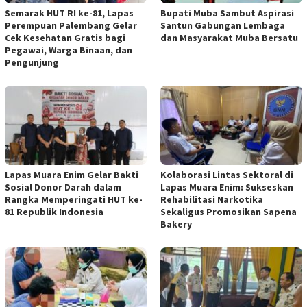
Semarak HUT RI ke-81, Lapas
Bupati Muba Sambut Aspirasi
Perempuan Palembang Gelar
Santun Gabungan Lembaga
Cek Kesehatan Gratis bagi
dan Masyarakat Muba Bersatu
Pegawai, Warga Binaan, dan
Pengunjung
Lapas Muara Enim Gelar Bakti
Kolaborasi Lintas Sektoral di
Sosial Donor Darah dalam
Lapas Muara Enim: Sukseskan
Rangka Memperingati HUT ke-
Rehabilitasi Narkotika
81 Republik Indonesia
Sekaligus Promosikan Sapena
Bakery