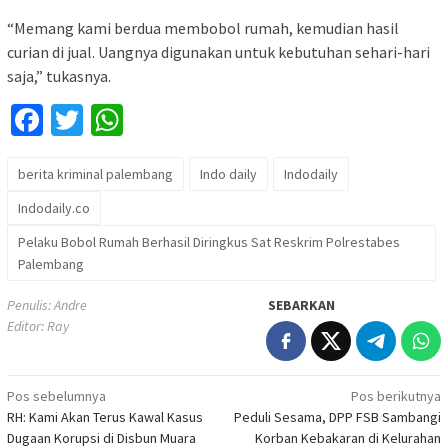
“Memang kami berdua membobol rumah, kemudian hasil
curian di jual. Uangnya digunakan untuk kebutuhan sehari-hari
saja,” tukasnya.
Facebook
Twitter
WhatsApp
berita kriminal palembang
Indo daily
Indodaily
Indodaily.co
Pelaku Bobol Rumah Berhasil Diringkus Sat Reskrim Polrestabes
Palembang
Penulis: Andre
SEBARKAN
Editor: Ray
Navigasi
Pos sebelumnya
Pos berikutnya
RH: Kami Akan Terus Kawal Kasus
Peduli Sesama, DPP FSB Sambangi
pos
Dugaan Korupsi di Disbun Muara
Korban Kebakaran di Kelurahan