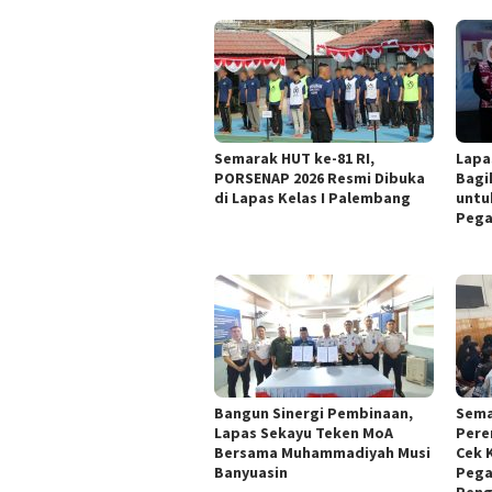
Semarak HUT ke-81 RI,
Lapa
PORSENAP 2026 Resmi Dibuka
Bagi
di Lapas Kelas I Palembang
untu
Pega
Bangun Sinergi Pembinaan,
Sema
Lapas Sekayu Teken MoA
Pere
Bersama Muhammadiyah Musi
Cek 
Banyuasin
Pega