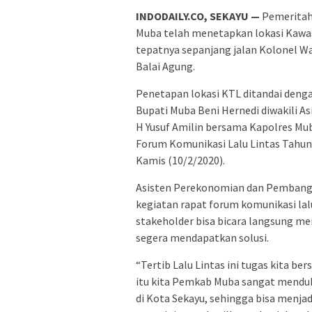
INDODAILY.CO, SEKAYU —
Pemeritah
Muba telah menetapkan lokasi Kawasa
tepatnya sepanjang jalan Kolonel Wa
Balai Agung.
Penetapan lokasi KTL ditandai den
Bupati Muba Beni Hernedi diwakili 
H Yusuf Amilin bersama Kapolres Mu
Forum Komunikasi Lalu Lintas Tahun 
Kamis (10/2/2020).
Asisten Perekonomian dan Pembangu
kegiatan rapat forum komunikasi lal
stakeholder bisa bicara langsung me
segera mendapatkan solusi.
“Tertib Lalu Lintas ini tugas kita b
itu kita Pemkab Muba sangat menduk
di Kota Sekayu, sehingga bisa menjad