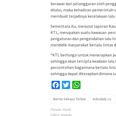
berawal dari pelanggaran oleh penggu
dilalui, maka kehadiran pemerintah 
membuat terjadinya kecelakaan lalu 
Sementara itu, menurut laporan Kas
KTL, merupakan suatu kawasan perc
pengaturan dan pengendalian lalu li
mendidik masyarakat berlalu lintas 
“KTL berfungsi untuk menerapkan pe
sehingga akan tercipta keadaan lalu 
percontohan bagaimana berlalu linta
sehingga dapat diterapkan dimana sa
Facebook
Twitter
WhatsApp
Berita Sekayu Terkini
Indodaily.co
Penulis: Rendi
Editor: Widodo