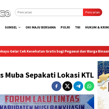
Pencarian
SUMSEL
OKI MAJU BERSAMA
POLRI
TNI
HUKUM & KRIM
s bagi Pegawai dan Warga Binaan Sambut HUT RI ke-81
La
s Muba Sepakati Lokasi KTL