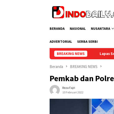
Loncat
ke
konten
BERANDA
NASIONAL
NUSANTARA
ADVERTORIAL
SERBA SERBI
Lapas Sekayu Gelar Cek Kesehatan Grati
BREAKING NEWS
Beranda
BREAKING NEWS
Pemkab dan Polre
Reza Fajri
10 Februari 2022