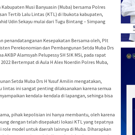
 Kabupaten Musi Banyuasin (Muba) bersama Polres
n Tertib Lalu Lintas (KTL) di Ibukota kabupaten,
hid Udin Sekayu mulai dari Tugu Bintang – Simpang
gan penandatanganan Kesepakatan Bersama oleh, Plt
Asisten Perekonomian dan Pembangunan Setda Muba Drs
ba AKBP Alamsyah Pelupessy SH SIK MSi, pada rapat
2022 Bertempat di Aula H Alex Noerdin Polres Muba,
nan Setda Muba Drs H Yusuf Amilin mengatakan,
u lintas ini sangat penting dilaksanakan karena semua
nyampaikan kendala-kendala di lapangan, sehinga bisa
ersama, pihak kepolisian ini hanya membantu, oleh karena
ung dengan telah disepakati lokasi KTL yang tepatnya
i role model untuk daerah lainnya di Muba. Diharapkan