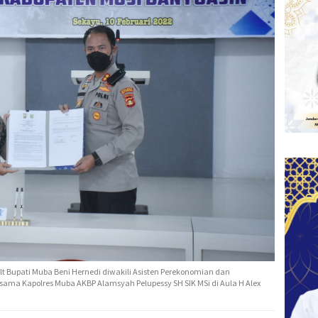
 Bupati Muba Beni Hernedi diwakili Asisten Perekonomian dan
ama Kapolres Muba AKBP Alamsyah Pelupessy SH SIK MSi di Aula H Alex