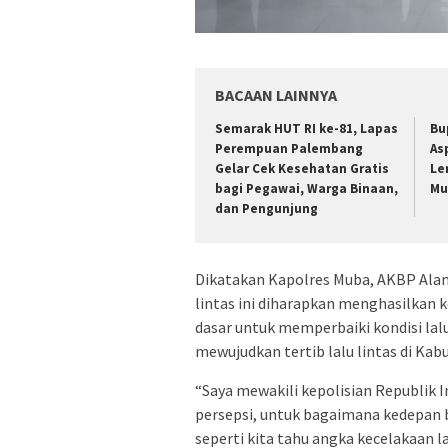
BACAAN LAINNYA
Semarak HUT RI ke-81, Lapas
Bu
Perempuan Palembang
As
Gelar Cek Kesehatan Gratis
Le
bagi Pegawai, Warga Binaan,
Mu
dan Pengunjung
Dikatakan Kapolres Muba, AKBP Alam
lintas ini diharapkan menghasilkan 
dasar untuk memperbaiki kondisi la
mewujudkan tertib lalu lintas di Ka
“Saya mewakili kepolisian Republik 
persepsi, untuk bagaimana kedepan b
seperti kita tahu angka kecelakaan l