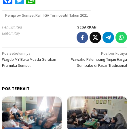
Pemprov Sumsel Raih IGA Terinovatif Tahun 2021
Penulis: Red
SEBARKAN
Editor: Ray
Navigasi
Pos sebelumnya
Pos berikutnya
Wagub MY Buka Musda Gerakan
Wawako Palembang Tinjau Harga
pos
Pramuka Sumsel
Sembako di Pasar Tradisional
POS TERKAIT