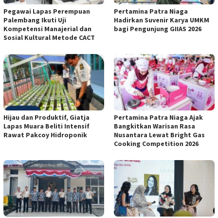
Pegawai Lapas Perempuan
Pertamina Patra Niaga
Palembang Ikuti Uji
Hadirkan Suvenir Karya UMKM
Kompetensi Manajerial dan
bagi Pengunjung GIIAS 2026
Sosial Kultural Metode CACT
Hijau dan Produktif, Giatja
Pertamina Patra Niaga Ajak
Lapas Muara Beliti Intensif
Bangkitkan Warisan Rasa
Rawat Pakcoy Hidroponik
Nusantara Lewat Bright Gas
Cooking Competition 2026