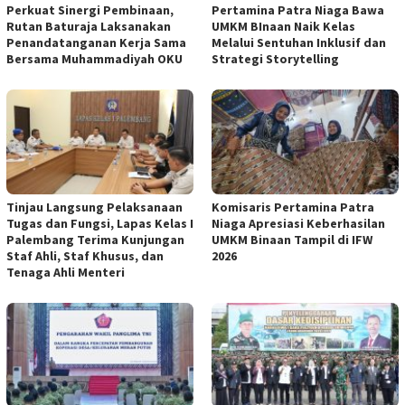
Perkuat Sinergi Pembinaan,
Pertamina Patra Niaga Bawa
Rutan Baturaja Laksanakan
UMKM BInaan Naik Kelas
Penandatanganan Kerja Sama
Melalui Sentuhan Inklusif dan
Bersama Muhammadiyah OKU
Strategi Storytelling
Tinjau Langsung Pelaksanaan
Komisaris Pertamina Patra
Tugas dan Fungsi, Lapas Kelas I
Niaga Apresiasi Keberhasilan
Palembang Terima Kunjungan
UMKM Binaan Tampil di IFW
Staf Ahli, Staf Khusus, dan
2026
Tenaga Ahli Menteri