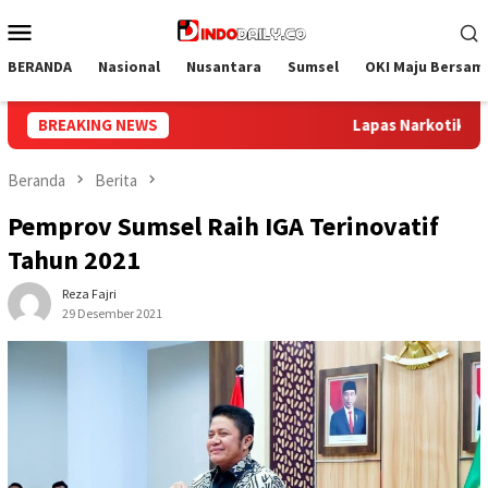
Loncat
Menu
ke
Mobile
konten
BERANDA
Nasional
Nusantara
Sumsel
OKI Maju Bersam
s Narkotika Muara Beliti dan Kemenag Musi Rawas Perkuat Siner
BREAKING NEWS
Beranda
Berita
Pemprov Sumsel Raih IGA Terinovatif
Tahun 2021
Reza Fajri
29 Desember 2021