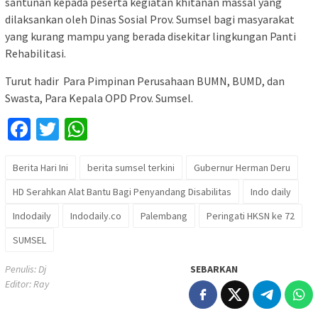
santunan kepada peserta kegiatan khitanan massal yang
dilaksankan oleh Dinas Sosial Prov. Sumsel bagi masyarakat
yang kurang mampu yang berada disekitar lingkungan Panti
Rehabilitasi.
Turut hadir Para Pimpinan Perusahaan BUMN, BUMD, dan
Swasta, Para Kepala OPD Prov. Sumsel.
Facebook
Twitter
WhatsApp
Berita Hari Ini
berita sumsel terkini
Gubernur Herman Deru
HD Serahkan Alat Bantu Bagi Penyandang Disabilitas
Indo daily
Indodaily
Indodaily.co
Palembang
Peringati HKSN ke 72
SUMSEL
Penulis: Dj
SEBARKAN
Editor: Ray