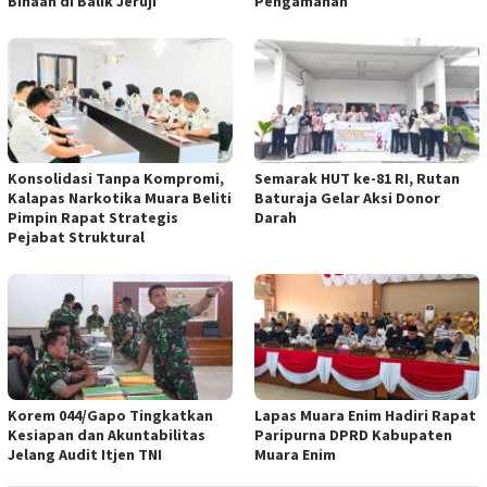
Binaan di Balik Jeruji
Pengamanan
Konsolidasi Tanpa Kompromi,
Semarak HUT ke-81 RI, Rutan
Kalapas Narkotika Muara Beliti
Baturaja Gelar Aksi Donor
Pimpin Rapat Strategis
Darah
Pejabat Struktural
Korem 044/Gapo Tingkatkan
Lapas Muara Enim Hadiri Rapat
Kesiapan dan Akuntabilitas
Paripurna DPRD Kabupaten
Jelang Audit Itjen TNI
Muara Enim