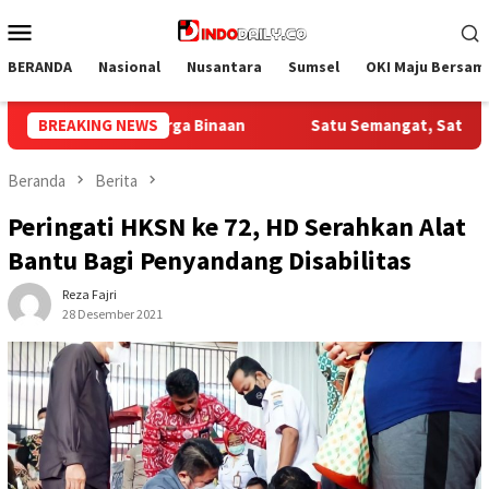
Loncat
Menu
ke
Mobile
konten
BERANDA
Nasional
Nusantara
Sumsel
OKI Maju Bersam
emangat, Satu Indonesia,Lapas Narkotika Muara Beliti Resmi Buk
BREAKING NEWS
Beranda
Berita
Peringati HKSN ke 72, HD Serahkan Alat
Bantu Bagi Penyandang Disabilitas
Reza Fajri
28 Desember 2021