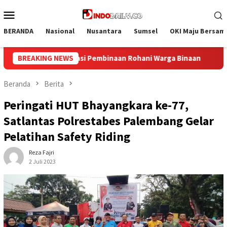
Loncat
Menu
ke
Mobile
konten
BERANDA
Nasional
Nusantara
Sumsel
OKI Maju Bersam
naan
BREAKING NEWS
Bangun Kesamaan Persepsi, Lapas Narkotika Muara B
Beranda
Berita
Peringati HUT Bhayangkara ke-77,
Satlantas Polrestabes Palembang Gelar
Pelatihan Safety Riding
Reza Fajri
2 Juli 2023