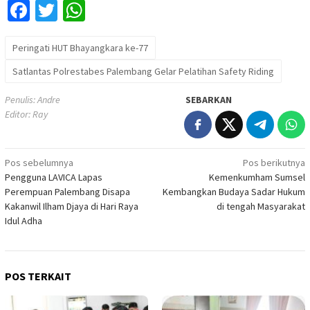
Facebook
Twitter
WhatsApp
Peringati HUT Bhayangkara ke-77
Satlantas Polrestabes Palembang Gelar Pelatihan Safety Riding
Penulis: Andre
SEBARKAN
Editor: Ray
Navigasi
Pos sebelumnya
Pos berikutnya
Pengguna LAVICA Lapas
Kemenkumham Sumsel
pos
Perempuan Palembang Disapa
Kembangkan Budaya Sadar Hukum
Kakanwil Ilham Djaya di Hari Raya
di tengah Masyarakat
Idul Adha
POS TERKAIT