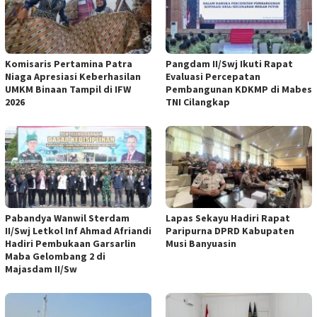
Komisaris Pertamina Patra
Pangdam II/Swj Ikuti Rapat
Niaga Apresiasi Keberhasilan
Evaluasi Percepatan
UMKM Binaan Tampil di IFW
Pembangunan KDKMP di Mabes
2026
TNI Cilangkap
Pabandya Wanwil Sterdam
Lapas Sekayu Hadiri Rapat
II/Swj Letkol Inf Ahmad Afriandi
Paripurna DPRD Kabupaten
Hadiri Pembukaan Garsarlin
Musi Banyuasin
Maba Gelombang 2 di
Majasdam II/Sw