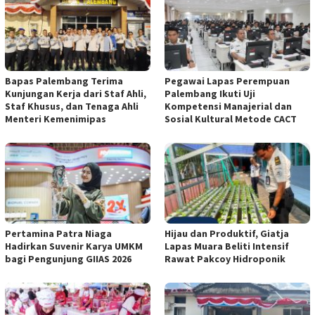
Bapas Palembang Terima
Pegawai Lapas Perempuan
Kunjungan Kerja dari Staf Ahli,
Palembang Ikuti Uji
Staf Khusus, dan Tenaga Ahli
Kompetensi Manajerial dan
Menteri Kemenimipas
Sosial Kultural Metode CACT
Pertamina Patra Niaga
Hijau dan Produktif, Giatja
Hadirkan Suvenir Karya UMKM
Lapas Muara Beliti Intensif
bagi Pengunjung GIIAS 2026
Rawat Pakcoy Hidroponik