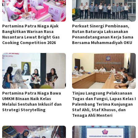
Pertamina Patra Niaga Ajak
Perkuat Sinergi Pembinaan,
Bangkitkan Warisan Rasa
Rutan Baturaja Laksanakan
Nusantara Lewat Bright Gas
Penandatanganan Kerja Sama
Cooking Competition 2026
Bersama Muhammadiyah OKU
Pertamina Patra Niaga Bawa
Tinjau Langsung Pelaksanaan
UMKM BInaan Naik Kelas
Tugas dan Fungsi, Lapas Kelas I
Melalui Sentuhan Inklusif dan
Palembang Terima Kunjungan
Strategi Storytelling
Staf Ahli, Staf Khusus, dan
Tenaga Ahli Menteri