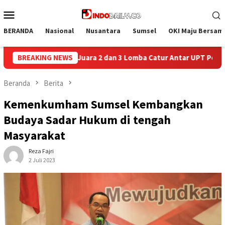
Loncat
Menu
ke
Mobile
konten
BERANDA
Nasional
Nusantara
Sumsel
OKI Maju Bersam
mba Catur Antar UPT Pemasyarakatan se-Palembang Raya
BREAKING NEWS
S
Beranda
Berita
Kemenkumham Sumsel Kembangkan
Budaya Sadar Hukum di tengah
Masyarakat
Reza Fajri
2 Juli 2023