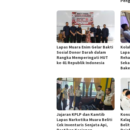
Peng
Lapas Muara Enim Gelar Bakti
Kola
Sosial Donor Darah dalam
Lapa
Rangka Memperingati HUT
Reha
ke-81 Republik Indonesia
Seka
Bake
Jajaran KPLP dan Kamtib
Kons
Lapas Narkotika Muara Beliti
Kala
Cek Inventaris Senjata Api,
Beli