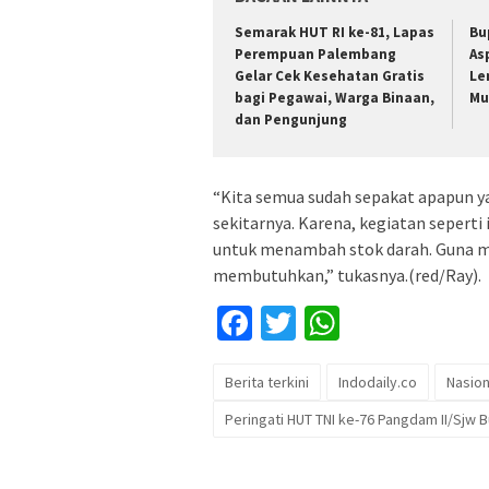
Semarak HUT RI ke-81, Lapas
Bu
Perempuan Palembang
As
Gelar Cek Kesehatan Gratis
Le
bagi Pegawai, Warga Binaan,
Mu
dan Pengunjung
“Kita semua sudah sepakat apapun 
sekitarnya. Karena, kegiatan sepert
untuk menambah stok darah. Guna 
membutuhkan,” tukasnya.(red/Ray).
Facebook
Twitter
WhatsApp
Berita terkini
Indodaily.co
Nasion
Peringati HUT TNI ke-76 Pangdam II/Sjw