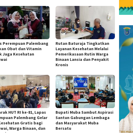
s Perempuan Palembang
Rutan Baturaja Tingkatkan
kan Obat dan Vitamin
Layanan Kesehatan Melalui
k Jaga Kesehatan
Pemerikasaan Rutin Warga
wai
Binaan Lansia dan Penyakit
Kronis
rak HUT RI ke-81, Lapas
Bupati Muba Sambut Aspirasi
mpuan Palembang Gelar
Santun Gabungan Lembaga
Kesehatan Gratis bagi
dan Masyarakat Muba
wai, Warga Binaan, dan
Bersatu