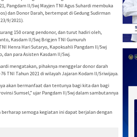
021, Pangdam ll/Swj Mayjen TNI Agus Suhardi membuka
sos) dan Donor Darah, bertempat di Gedung Sudirman
23/9/2021).
kurang 150 orang pendonor, dan turut hadiri oleh,
anto, Kasdam ll/Swj Brigjen TNI Gumuruh
 TNI Henra Hari Sutaryo, Kapoksahli Pangdam ll/Swj
 dan para Asisten Kasdam II/Swj.
hardi mengatakan, pihaknya menggelar donor darah
 TNI Tahun 2021 di wilayah Jajaran Kodam ll/Sriwijaya.
ya akan bermanfaat dan tentunya bagi kita dan bagi
rovinsi Sumsel,” ujar Pangdam II/Swj dalam sambutannya
 berharap semoga kegiatan ini dapat berjalan dengan