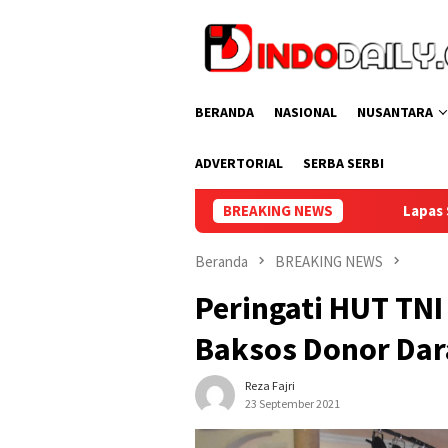
Loncat
ke
konten
BERANDA
NASIONAL
NUSANTARA
ADVERTORIAL
SERBA SERBI
Lapas Sekayu Gelar Cek Kesehatan Gr
BREAKING NEWS
Beranda
BREAKING NEWS
Peringati HUT TNI
Baksos Donor Da
Reza Fajri
23 September 2021