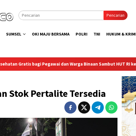
Pencarian
SUMSEL
OKI MAJU BERSAMA
POLRI
TNI
HUKUM & KRIM
an Warga Binaan Sambut HUT RI ke-81
Lapas Sekayu Gand
n Stok Pertalite Tersedia