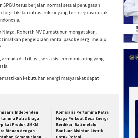
ngan SPBU terus berjalan normal sesuai penugasan
logistik dan infrastruktur yang terintegrasi untuk
Indonesia.
ra Niaga, Roberth MV Dumatubun mengatakan,
timalkan pengelolaan rantai pasok energi melalui
M.
armada distribusi, serta sistem monitoring yang
esia.
memastikan kebutuhan energi masyarakat dapat
misaris Independen
Komisaris Pertamina Patra
rtamina Patra Niaga
Niaga Perkuat Desa Energi
rpikat Produk UMKM
Berdikari Bali melalui
tra Binaan dengan
Bantuan Alsintan Listrik
ntuhan Kemanusiaan
untuk Petani