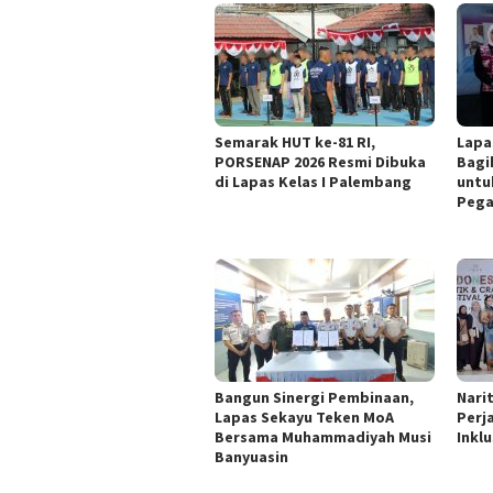
Semarak HUT ke-81 RI,
Lapa
PORSENAP 2026 Resmi Dibuka
Bagi
di Lapas Kelas I Palembang
untu
Pega
Bangun Sinergi Pembinaan,
Nari
Lapas Sekayu Teken MoA
Perj
Bersama Muhammadiyah Musi
Inklu
Banyuasin