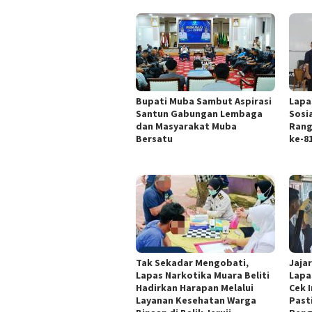
Bupati Muba Sambut Aspirasi
Lapa
Santun Gabungan Lembaga
Sosi
dan Masyarakat Muba
Rang
Bersatu
ke-8
Tak Sekadar Mengobati,
Jaja
Lapas Narkotika Muara Beliti
Lapa
Hadirkan Harapan Melalui
Cek I
Layanan Kesehatan Warga
Past