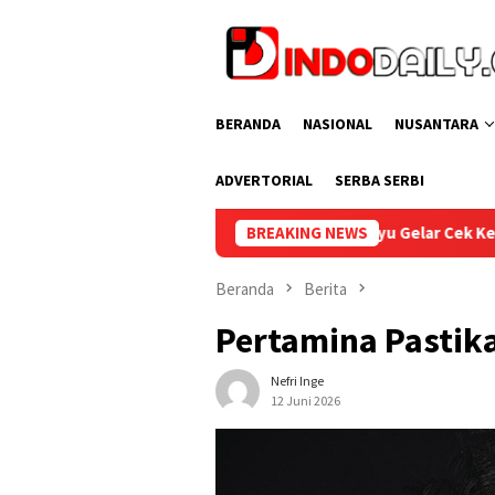
Loncat
ke
konten
BERANDA
NASIONAL
NUSANTARA
ADVERTORIAL
SERBA SERBI
Lapas Sekayu Gelar Cek Kesehatan Gratis bagi Pegawai d
BREAKING NEWS
Beranda
Berita
Pertamina Pastika
Nefri Inge
12 Juni 2026