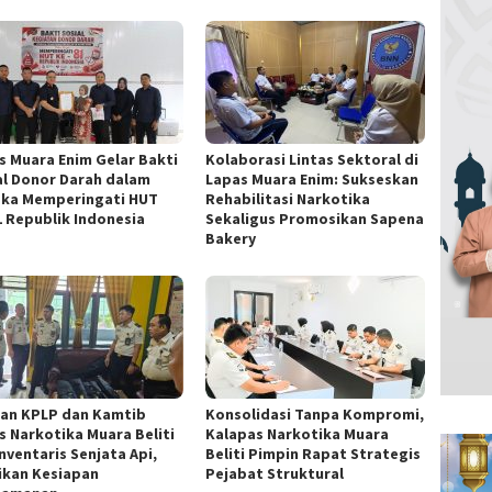
s Muara Enim Gelar Bakti
Kolaborasi Lintas Sektoral di
al Donor Darah dalam
Lapas Muara Enim: Sukseskan
ka Memperingati HUT
Rehabilitasi Narkotika
1 Republik Indonesia
Sekaligus Promosikan Sapena
Bakery
ran KPLP dan Kamtib
Konsolidasi Tanpa Kompromi,
s Narkotika Muara Beliti
Kalapas Narkotika Muara
nventaris Senjata Api,
Beliti Pimpin Rapat Strategis
ikan Kesiapan
Pejabat Struktural