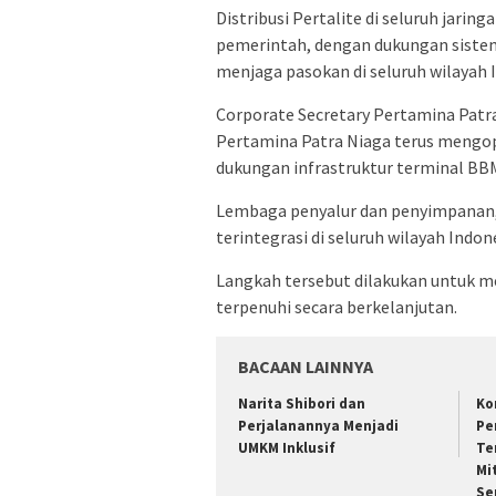
Distribusi Pertalite di seluruh jari
pemerintah, dengan dukungan sistem 
menjaga pasokan di seluruh wilayah 
Corporate Secretary Pertamina Pat
Pertamina Patra Niaga terus mengop
dukungan infrastruktur terminal BB
Lembaga penyalur dan penyimpanan, 
terintegrasi di seluruh wilayah Indon
Langkah tersebut dilakukan untuk 
terpenuhi secara berkelanjutan.
BACAAN LAINNYA
Narita Shibori dan
Ko
Perjalanannya Menjadi
Pe
UMKM Inklusif
Te
Mi
Se