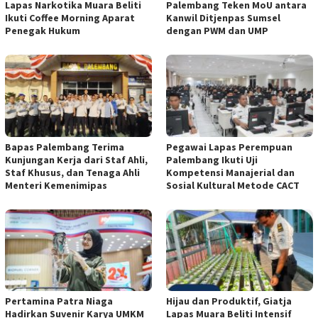
Lapas Narkotika Muara Beliti
Palembang Teken MoU antara
Ikuti Coffee Morning Aparat
Kanwil Ditjenpas Sumsel
Penegak Hukum
dengan PWM dan UMP
Bapas Palembang Terima
Pegawai Lapas Perempuan
Kunjungan Kerja dari Staf Ahli,
Palembang Ikuti Uji
Staf Khusus, dan Tenaga Ahli
Kompetensi Manajerial dan
Menteri Kemenimipas
Sosial Kultural Metode CACT
Pertamina Patra Niaga
Hijau dan Produktif, Giatja
Hadirkan Suvenir Karya UMKM
Lapas Muara Beliti Intensif