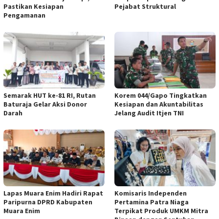
Pastikan Kesiapan
Pejabat Struktural
Pengamanan
Semarak HUT ke-81 RI, Rutan
Korem 044/Gapo Tingkatkan
Baturaja Gelar Aksi Donor
Kesiapan dan Akuntabilitas
Darah
Jelang Audit Itjen TNI
Lapas Muara Enim Hadiri Rapat
Komisaris Independen
Paripurna DPRD Kabupaten
Pertamina Patra Niaga
Muara Enim
Terpikat Produk UMKM Mitra