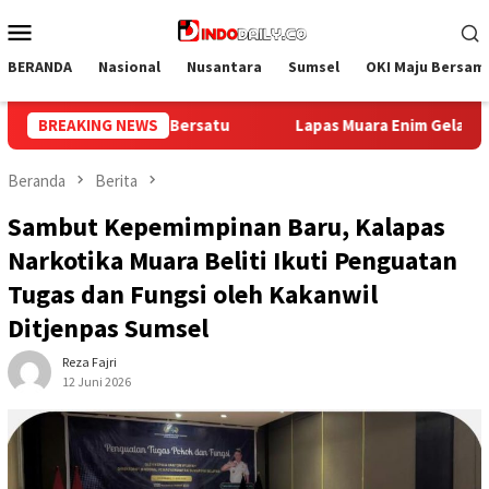
Loncat
Menu
ke
Mobile
konten
BERANDA
Nasional
Nusantara
Sumsel
OKI Maju Bersam
m Gelar Bakti Sosial Donor Darah dalam Rangka Memperingati HUT
BREAKING NEWS
Beranda
Berita
Sambut Kepemimpinan Baru, Kalapas
Narkotika Muara Beliti Ikuti Penguatan
Tugas dan Fungsi oleh Kakanwil
Ditjenpas Sumsel
Reza Fajri
12 Juni 2026