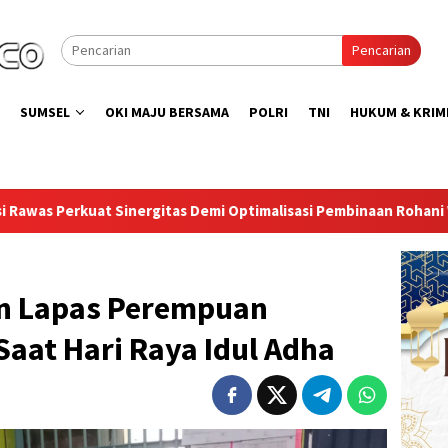
Pencarian
SUMSEL
OKI MAJU BERSAMA
POLRI
TNI
HUKUM & KRIM
i Optimalisasi Pembinaan Rohani Warga Binaan
Bangun Ke
n Lapas Perempuan
aat Hari Raya Idul Adha