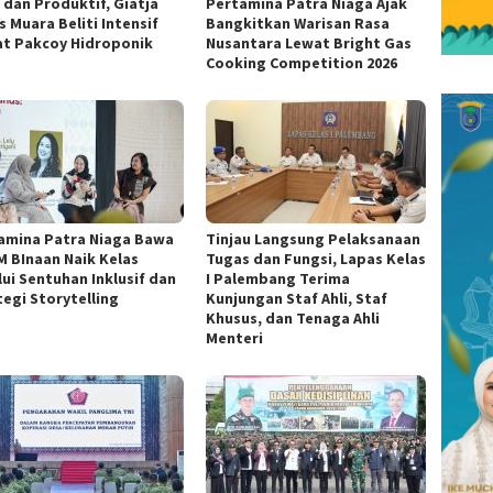
 dan Produktif, Giatja
Pertamina Patra Niaga Ajak
 Muara Beliti Intensif
Bangkitkan Warisan Rasa
t Pakcoy Hidroponik
Nusantara Lewat Bright Gas
Cooking Competition 2026
amina Patra Niaga Bawa
Tinjau Langsung Pelaksanaan
 BInaan Naik Kelas
Tugas dan Fungsi, Lapas Kelas
lui Sentuhan Inklusif dan
I Palembang Terima
tegi Storytelling
Kunjungan Staf Ahli, Staf
Khusus, dan Tenaga Ahli
Menteri