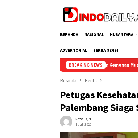
Loncat
ke
konten
BERANDA
NASIONAL
NUSANTARA
ADVERTORIAL
SERBA SERBI
ika Muara Beliti dan Kemenag Musi Rawas Perkuat Sinergitas Dem
BREAKING NEWS
Beranda
Berita
Petugas Kesehata
Palembang Siaga S
Reza Fajri
1 Juli 2023