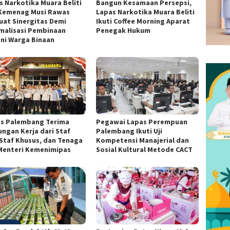
s Narkotika Muara Beliti
Bangun Kesamaan Persepsi,
Kemenag Musi Rawas
Lapas Narkotika Muara Beliti
uat Sinergitas Demi
Ikuti Coffee Morning Aparat
malisasi Pembinaan
Penegak Hukum
ni Warga Binaan
s Palembang Terima
Pegawai Lapas Perempuan
ungan Kerja dari Staf
Palembang Ikuti Uji
, Staf Khusus, dan Tenaga
Kompetensi Manajerial dan
 Menteri Kemenimipas
Sosial Kultural Metode CACT