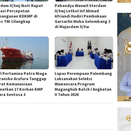
dam II/Swj Ikuti Rapat
Pabandya Wanwil Sterdam
uasi Percepatan
II/Swj Letkol Inf Ahmad
angunan KDKMP di
Afriandi Hadiri Pembukaan
s TNI Cilangkap
Garsarlin Maba Gelombang 2
di Majasdam II/Sw
l Pertamina Patra Niaga
Lapas Perempuan Palembang
ransko Arafura Tanggap
Laksanakan Seleksi
rat Kemanusiaan
Wawancara Program
matkan 17 Korban KMP
Maganghub Batch I Angkatan
ara Sentosa 2
II Tahun 2026