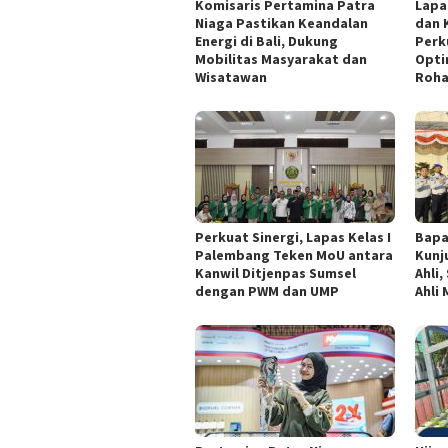
Komisaris Pertamina Patra
Lapa
Niaga Pastikan Keandalan
dan 
Energi di Bali, Dukung
Perk
Mobilitas Masyarakat dan
Opti
Wisatawan
Roha
Perkuat Sinergi, Lapas Kelas I
Bapa
Palembang Teken MoU antara
Kunj
Kanwil Ditjenpas Sumsel
Ahli
dengan PWM dan UMP
Ahli