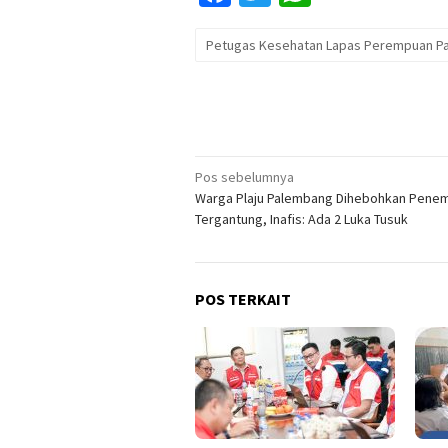
Petugas Kesehatan Lapas Perempuan Pal
Navigasi
Pos sebelumnya
Warga Plaju Palembang Dihebohkan Penem
pos
Tergantung, Inafis: Ada 2 Luka Tusuk
POS TERKAIT