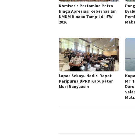
Komisaris Pertamina Patra
Pang
Niaga Apresiasi Keberhasilan
Eval
UMKM Binaan Tampil di IFW
Pemb
2026
Mabe
Lapas Sekayu Hadiri Rapat
Kapa
Paripurna DPRD Kabupaten
MT T
Musi Banyuasin
Daru
Sela
Muti