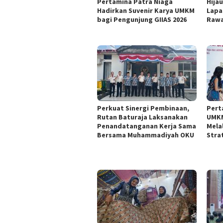
Pertamina Patra Niaga
Hijau
Hadirkan Suvenir Karya UMKM
Lapas
bagi Pengunjung GIIAS 2026
Rawa
Perkuat Sinergi Pembinaan,
Pert
Rutan Baturaja Laksanakan
UMKM
Penandatanganan Kerja Sama
Mela
Bersama Muhammadiyah OKU
Stra