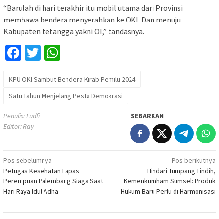
“Barulah di hari terakhir itu mobil utama dari Provinsi
membawa bendera menyerahkan ke OKI. Dan menuju
Kabupaten tetangga yakni OI,” tandasnya.
Facebook
Twitter
WhatsApp
KPU OKI Sambut Bendera Kirab Pemilu 2024
Satu Tahun Menjelang Pesta Demokrasi
Penulis: Ludfi
SEBARKAN
Editor: Ray
Navigasi
Pos sebelumnya
Pos berikutnya
Petugas Kesehatan Lapas
Hindari Tumpang Tindih,
pos
Perempuan Palembang Siaga Saat
Kemenkumham Sumsel: Produk
Hari Raya Idul Adha
Hukum Baru Perlu di Harmonisasi