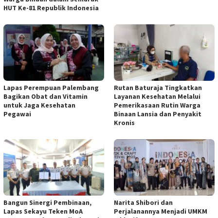
HUT Ke-81 Republik Indonesia
Lapas Perempuan Palembang
Rutan Baturaja Tingkatkan
Bagikan Obat dan Vitamin
Layanan Kesehatan Melalui
untuk Jaga Kesehatan
Pemerikasaan Rutin Warga
Pegawai
Binaan Lansia dan Penyakit
Kronis
Bangun Sinergi Pembinaan,
Narita Shibori dan
Lapas Sekayu Teken MoA
Perjalanannya Menjadi UMKM