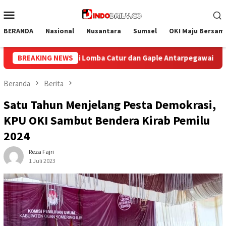
Loncat
Menu
ke
Mobile
konten
BERANDA
Nasional
Nusantara
Sumsel
OKI Maju Bersam
an Gaple Antarpegawai
BREAKING NEWS
Lapas Perempuan Palembang Gelar
Beranda
Berita
Satu Tahun Menjelang Pesta Demokrasi,
KPU OKI Sambut Bendera Kirab Pemilu
2024
Reza Fajri
1 Juli 2023