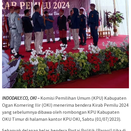
INDODAILY.CO, OKI –
Komisi Pemilihan Umum (KPU) Kabupaten
Ogan Komering Ilir (OKI) menerima bendera Kirab Pemilu 2024
yang sebelumnya dibawa oleh rombongan KPU Kabupaten
OKU Timur di halaman kantor KPU OKI, Sabtu (01/07/2023).
Sebanyak delapan belas bendera Partai Politik (Parpol) tiba di