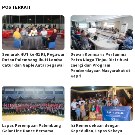
POS TERKAIT
Semarak HUT ke-81 RI, Pegawai
Dewan Komisaris Pertamina
Rutan Palembang Ikuti Lomba
Patra Niaga Tinjau Distribusi
Catur dan Gaple Antarpegawai
Energi dan Program
Pemberdayaan Masyarakat di
Kepri
Lapas Perempuan Palembang
Isi Kemerdekaan dengan
Gelar Line Dance Bersama
Kepedulian, Lapas Sekayu