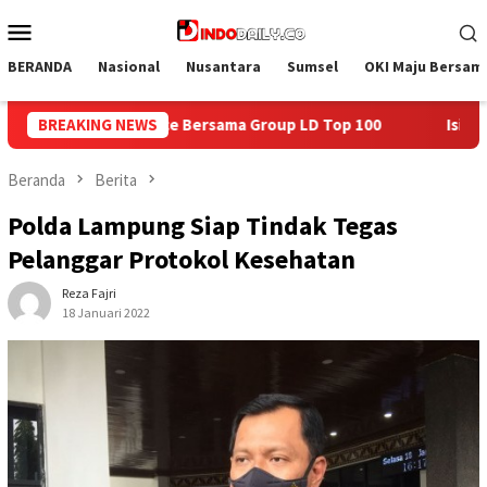
Loncat
Menu
ke
Mobile
konten
BERANDA
Nasional
Nusantara
Sumsel
OKI Maju Bersam
 LD Top 100
BREAKING NEWS
Isi Kemerdekaan dengan Kepedulian, Lapas 
Beranda
Berita
Polda Lampung Siap Tindak Tegas
Pelanggar Protokol Kesehatan
Reza Fajri
18 Januari 2022