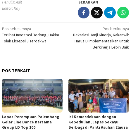
Penulis: Adit
SEBARKAN
Editor: Ray
Navigasi
Pos sebelumnya
Pos berikutnya
Terlibat Investasi Bodong, Hakim
Dekralasi Janji Kinerja, Kakanwil:
pos
Tolak Eksepsi 3 Terdakwa
Harus Diimplementasikan untuk
Berkinerja Lebih Baik
POS TERKAIT
Lapas Perempuan Palembang
Isi Kemerdekaan dengan
Gelar Line Dance Bersama
Kepedulian, Lapas Sekayu
Group LD Top 100
Berbagi di Panti Asuhan Elnuza