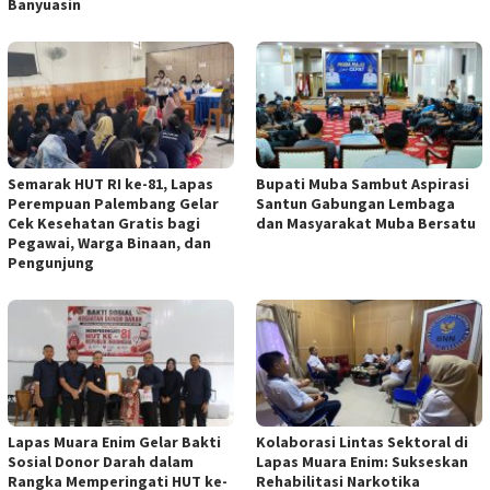
Banyuasin
Semarak HUT RI ke-81, Lapas
Bupati Muba Sambut Aspirasi
Perempuan Palembang Gelar
Santun Gabungan Lembaga
Cek Kesehatan Gratis bagi
dan Masyarakat Muba Bersatu
Pegawai, Warga Binaan, dan
Pengunjung
Lapas Muara Enim Gelar Bakti
Kolaborasi Lintas Sektoral di
Sosial Donor Darah dalam
Lapas Muara Enim: Sukseskan
Rangka Memperingati HUT ke-
Rehabilitasi Narkotika