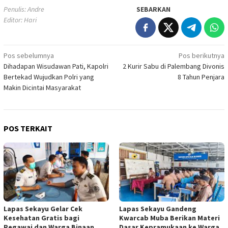
Penulis: Andre
SEBARKAN
Editor: Hari
Navigasi
Pos sebelumnya
Pos berikutnya
Dihadapan Wisudawan Pati, Kapolri
2 Kurir Sabu di Palembang Divonis
pos
Bertekad Wujudkan Polri yang
8 Tahun Penjara
Makin Dicintai Masyarakat
POS TERKAIT
Lapas Sekayu Gelar Cek
Lapas Sekayu Gandeng
Kesehatan Gratis bagi
Kwarcab Muba Berikan Materi
Pegawai dan Warga Binaan
Dasar Kepramukaan ke Warga