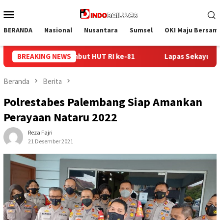
Loncat
Menu
ke
Mobile
konten
BERANDA
Nasional
Nusantara
Sumsel
OKI Maju Bersam
Lapas Sekayu Gandeng Kwarcab Muba Berikan Materi Dasar Kep
BREAKING NEWS
Beranda
Berita
Polrestabes Palembang Siap Amankan
Perayaan Nataru 2022
Reza Fajri
21 Desember 2021